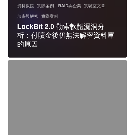
資料救援
實際案例：RAID與企業
實驗室文章
加密與解密
實際案例
LockBit 2.0 勒索軟體漏洞分
析：付贖金後仍無法解密資料庫
的原因
如
何
使
用
iDRAC8
生
成
技
術