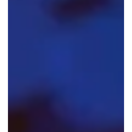
勒
索
軟
體
漏
洞
分
析：
付
贖
金
後
仍
無
法
解