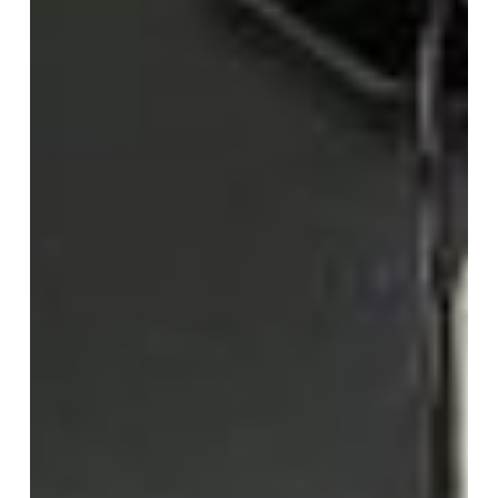
費
用
如
何
估
價？
完
整
收
費
標
準
與
流
程