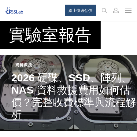
Skip
Menu
Men
線上快速估價
to
search
account
main
實驗室報告
content
資料救援
2026 硬碟、SSD、陣列、
NAS 資料救援費用如何估
價？完整收費標準與流程解
析