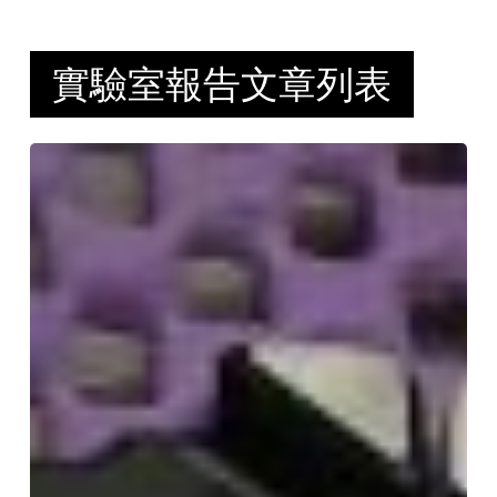
實驗室報告文章列表
2026
硬
碟、
SSD、
陣
列、
NAS
資
料
救
援