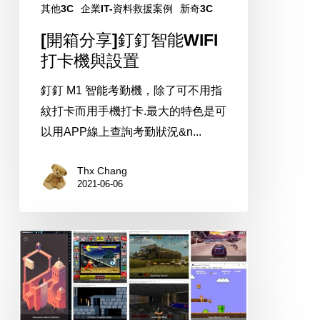
其他3C
企業IT-資料救援案例
新奇3C
WIFI
[開箱分享]釘釘智能WIFI
打
打卡機與設置
卡
機
釘釘 M1 智能考勤機，除了可不用指
與
紋打卡而用手機打卡.最大的特色是可
設
以用APP線上查詢考勤狀況&n...
置
Thx Chang
2021-06-06
銳
角
雲
電