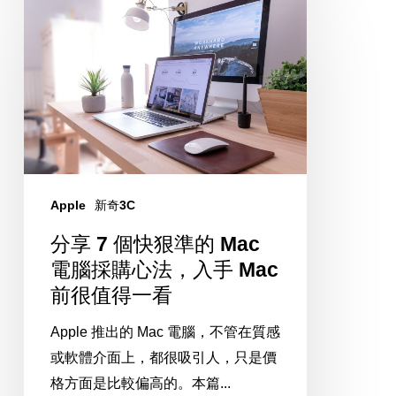
測
享
給
7
您
個
看
快
狠
準
的
Mac
Apple
新奇3C
電
分享 7 個快狠準的 Mac
腦
電腦採購心法，入手 Mac
採
前很值得一看
購
心
Apple 推出的 Mac 電腦，不管在質感
法，
或軟體介面上，都很吸引人，只是價
入
格方面是比較偏高的。本篇...