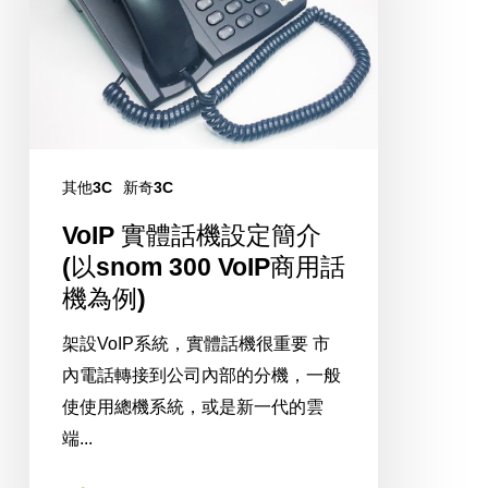
機
設
定
簡
介
(以
其他3C
新奇3C
snom
300
VoIP 實體話機設定簡介
VoIP
(以snom 300 VoIP商用話
商
機為例)
用
架設VoIP系統，實體話機很重要 市
話
內電話轉接到公司內部的分機，一般
機
使使用總機系統，或是新一代的雲
為
端...
例)