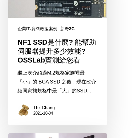
麼?
能
幫
企業IT-資料救援案例
新奇3C
助
NF1 SSD是什麼? 能幫助
伺
伺服器提升多少效能?
服
OSSLab實測給您看
器
提
繼上次介紹過M.2規格家族裡最
升
「小」的 BGA SSD 之後，現在改介
多
紹同家族規格中最「大」的SSD...
少
效
Thx Chang
2021-10-04
能?
OSSLab
實
分