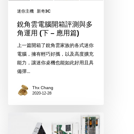
腦
開
迷你主機
新奇3C
箱
銳角雲電腦開箱評測與多
評
角運用 (下 – 應用篇)
測
與
上一篇開箱了銳角雲家族的各式迷你
多
電腦，擁有輕巧好攜，以及高度擴充
角
能力，讓迷你桌機也能如此好用且具
運
備彈...
用
Thx Chang
(下
2020-12-28
–
應
用
銳
篇)
角
雲