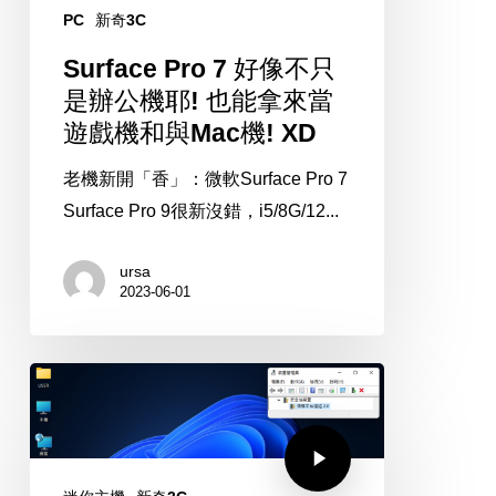
只
PC
新奇3C
是
Surface Pro 7 好像不只
辦
是辦公機耶! 也能拿來當
公
遊戲機和與Mac機! XD
機
耶!
老機新開「香」：微軟Surface Pro 7
也
Surface Pro 9很新沒錯，i5/8G/12...
能
拿
ursa
2023-06-01
來
當
遊
戲
機
和
與