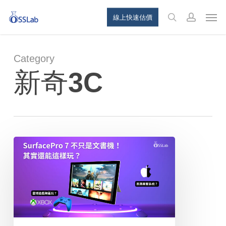
Skip
Menu
Men
線上快速估價
to
search
account
main
content
Category
新奇3C
Surface
Pro
7
好
像
不