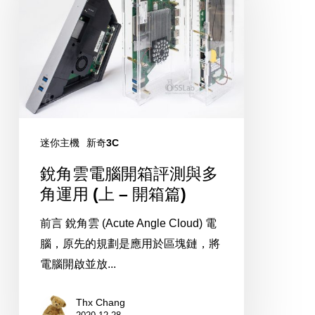
電
腦
開
箱
評
測
與
迷你主機
新奇3C
多
銳角雲電腦開箱評測與多
角
角運用 (上 – 開箱篇)
運
前言 銳角雲 (Acute Angle Cloud) 電
用
腦，原先的規劃是應用於區塊鏈，將
(上
電腦開啟並放...
–
開
Thx Chang
箱