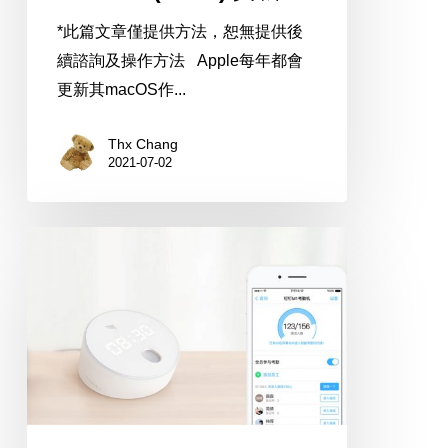
*此篇文章僅提供方法，恕無提供後
續諮詢及操作方法 Apple每年都會
更新其macOS作...
Thx Chang
2021-07-02
[開
箱
分
享]
釘
釘
智
能