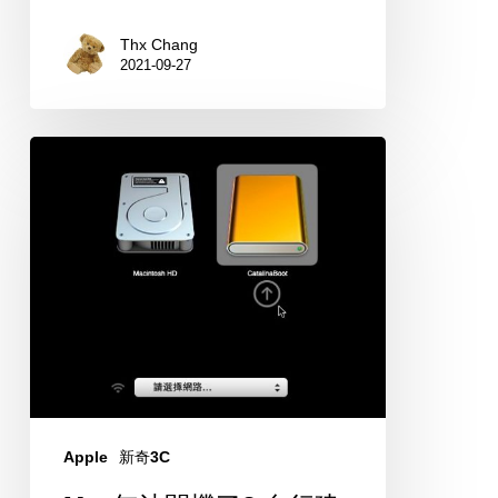
手
Thx Chang
Mac
2021-09-27
前
很
值
Mac
得
無
一
法
看
開
機
了?
自
行
建
立
Apple
新奇3C
macOS