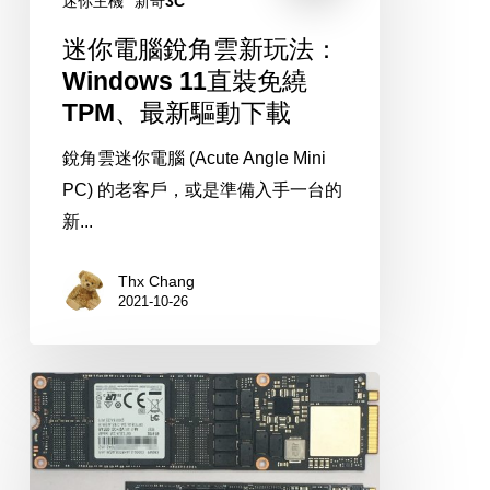
迷你主機
新奇3C
Mac
迷你電腦銳角雲新玩法：
機!
Windows 11直裝免繞
XD
TPM、最新驅動下載
銳角雲迷你電腦 (Acute Angle Mini
PC) 的老客戶，或是準備入手一台的
新...
Thx Chang
2021-10-26
NF1
SSD
是
什