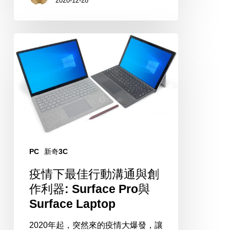
2020-12-28
篇)
疫
情
下
最
佳
行
動
溝
PC
新奇3C
通
疫情下最佳行動溝通與創
與
作利器: Surface Pro與
創
Surface Laptop
作
利
2020年起，突然來的疫情大爆發，讓