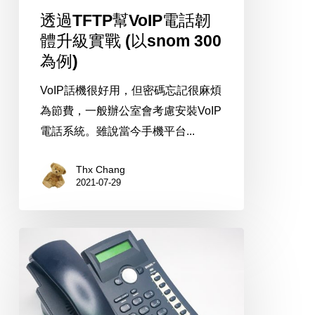
電
透過TFTP幫VoIP電話韌
話
體升級實戰 (以snom 300
韌
為例)
體
升
VoIP話機很好用，但密碼忘記很麻煩
級
為節費，一般辦公室會考慮安裝VoIP
實
電話系統。雖說當今手機平台...
戰
Thx Chang
(以
2021-07-29
snom
300
為
VoIP
例)
實
體
話