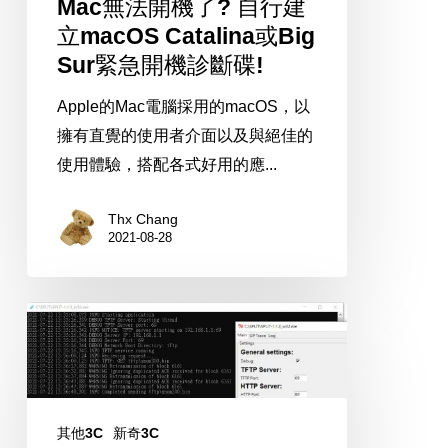
Mac無法開機了? 自行建
Catalina
立macOS Catalina或Big
或
Sur緊急開機診斷碟!
Big
Sur
Apple的Mac電腦採用的macOS，以
緊
擁有直覺的使用者介面以及與絕佳的
急
使用體驗，搭配各式好用的應...
開
機
Thx Chang
2021-08-28
診
斷
碟!
透
過
TFTP
幫
VoIP
其他3C
新奇3C