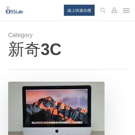
Skip
Menu
Men
線上快速估價
to
search
account
main
content
Category
新奇3C
新
舊
款
Mac
音
量