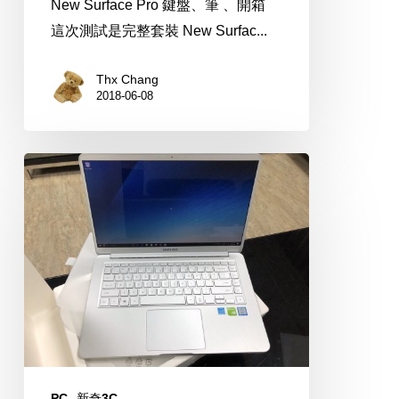
New Surface Pro 鍵盤、筆 、開箱
這次測試是完整套裝 New Surfac...
Thx Chang
2018-06-08
超
輕
薄
Samsung
Notebook
9
always
15
吋
獨
PC
新奇3C