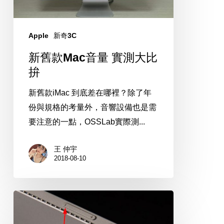
實
測
大
Apple
新奇3C
比
新舊款Mac音量 實測大比
拚
拚
新舊款iMac 到底差在哪裡？除了年
份與規格的考量外，音響設備也是需
要注意的一點，OSSLab實際測...
王 仲宇
2018-08-10
Surface
系