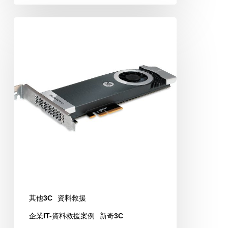
Fusion
IO
測
試
與
驅
動
下
載
連
結
其他3C
資料救援
企業IT-資料救援案例
新奇3C