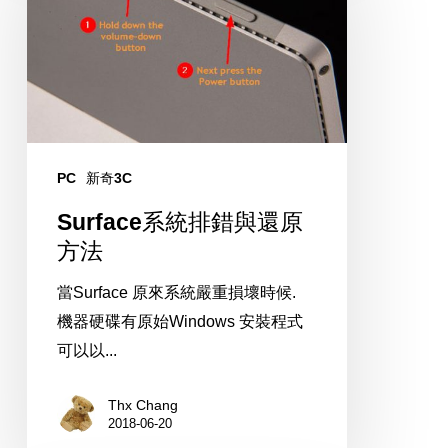
統
排
錯
與
還
原
PC
新奇3C
方
法
Surface系統排錯與還原
方法
當Surface 原來系統嚴重損壞時候.
機器硬碟有原始Windows 安裝程式
可以以...
Thx Chang
2018-06-20