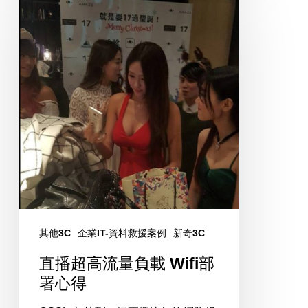
播
與
超
分
高
析
流
量
負
載
Wifi
部
署
心
得
其他3C
企業IT-資料救援案例
新奇3C
直播超高流量負載 Wifi部
署心得