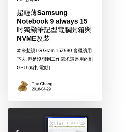
顯
超輕薄Samsung
筆
Notebook 9 always 15
記
吋獨顯筆記型電腦開箱與
型
NVME改裝
電
本來想說LG Gram 15Z980 會繼續用
腦
下去,但是沒想到工作需求還是用的到
開
GPU (就打電動)...
箱
與
Thx Chang
NVME
2018-04-29
改
裝
Unifi
AC
Pro,HD,SHD,nanoHD,XD