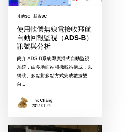
線
電
其他3C
新奇3C
接
收
使用軟體無線電接收飛航
飛
自動回報監視（ADS-B）
航
訊號與分析
自
簡介 ADS-B系統即廣播式自動監視
動
系統，由多地面站和機載站構成，以
回
網狀、多點對多點方式完成數據雙
報
向...
監
視
Thx Chang
（ADS-
2017-01-24
B）
訊
直
號