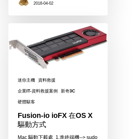
2018-04-02
Fusion-
io
ioFX
在
OS
X
迷你主機
資料救援
驅
動
企業IT-資料救援案例
新奇3C
方
硬體駭客
式
Fusion-io ioFX 在OS X
驅動方式
Mac 驅動下載處 1.進終端機--> sudo