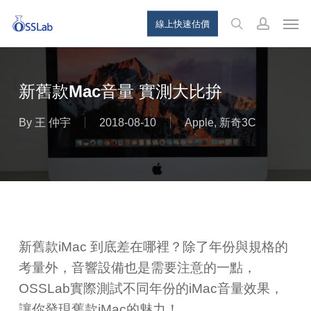
Skip
Menu
Men
線上快速估價
to
search
account
main
content
新舊款Mac音量 實測大比拚
By
王 仲宇
2018-08-10
Apple
,
新奇3C
新舊款iMac 到底差在哪裡？除了年份與規格的
考量外，音響設備也是需要注意的一點，
OSSLab實際測試不同年份的iMac音量效果，
讓你發現舊款iMac的魅力！