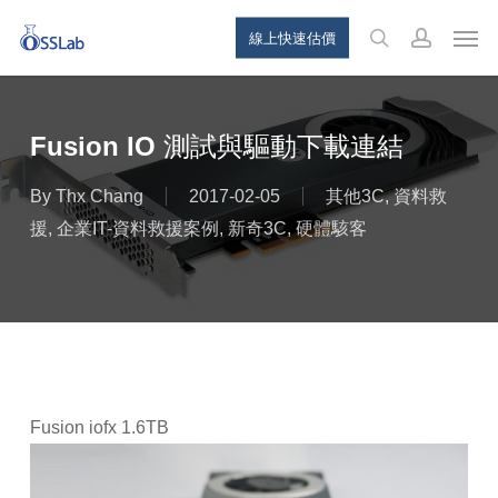
Skip
Menu
Men
線上快速估價
to
search
account
main
content
Fusion IO 測試與驅動下載連結
By
Thx Chang
2017-02-05
其他3C
,
資料救
援
,
企業IT-資料救援案例
,
新奇3C
,
硬體駭客
Fusion iofx 1.6TB