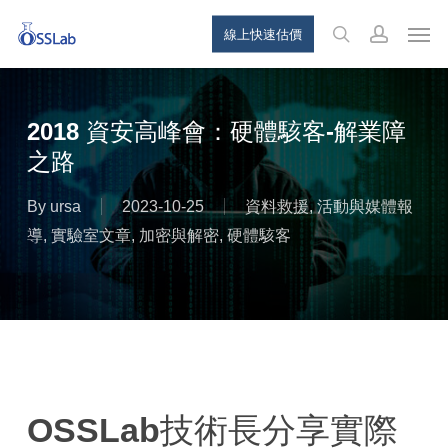
Skip
Menu
Men
線上快速估價
to
search
account
main
content
2018 資安高峰會：硬體駭客-解業障
之路
By
ursa
2023-10-25
資料救援
,
活動與媒體報
導
,
實驗室文章
,
加密與解密
,
硬體駭客
OSSLab技術長分享實際