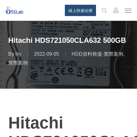
Skip
Menu
Men
線上快速估價
to
search
account
main
content
Hitachi HDS721050CLA632 500GB
By
lily
2022-09-05
HDD資料救援-實際案例
,
實際案例
Hitachi