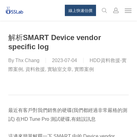
Skip
Menu
Men
線上快速估價
to
search
account
main
content
解析SMART Device vendor
specific log
By
Thx Chang
2023-07-04
HDD資料救援-實
際案例
,
資料救援
,
實驗室文章
,
實際案例
最近有客戶對我們銷售的硬碟(我們都經過非常嚴格的測
試) 在HD Tune Pro 測試硬碟,有錯誤訊息
這邊來簡單解釋一下 SMART 中的 Device vendor