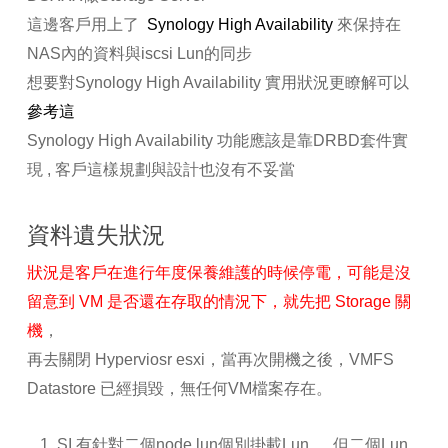
這邊客戶用上了
Synology High Availability
來保持在
NAS
內的資料與
iscsi Lun
的同步
想要對
Synology High Availability
實用狀況更瞭解可以
參考這
Synology High Availability
功能應該是靠
DRBD
套件實
現
,
客戶這樣規劃與設計也沒有不妥當
資料遺失狀況
狀況是客戶在進行年度保養維護的時候停電，可能是沒
留意到 VM 是否還在存取的情況下，就先把 Storage 關
機
，
再去關閉 Hyperviosr esxi，當再次開機之後，VMFS
Datastore 已經損毀，無任何VM檔案存在。
SI 有針對二個node lun個別掛載Lun ， 但二個Lun