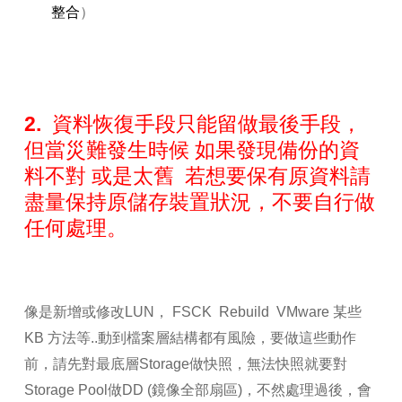
整合
）
2. 資料恢復手段只能留做最後手段，
但當災難發生時候 如果發現備份的資
料不對 或是太舊 若想要保有原資料請
盡量保持原儲存裝置狀況，不要自行做
任何處理。
像是新增或修改
LUN
，
FSCK Rebuild VMware
某些
KB
方法等..動到檔案層結構都有風險，要做這些動作
前，請先對最底層
Storage
做快照，無法快照就要對
Storage Pool
做
DD (
鏡像全部扇區
)
，不然處理過後，會