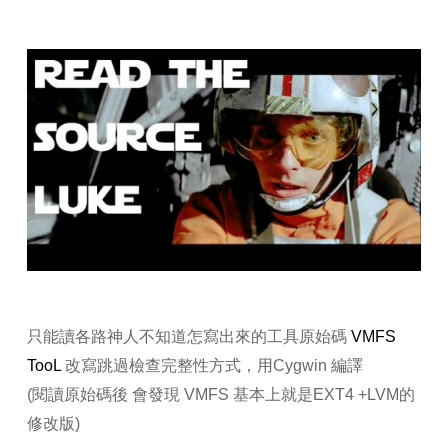
只能讀各路神人不知道怎寫出來的工具原始碼
VMFS
TooL
改寫跳過檢查完整性方式，用Cygwin 編譯
(閱讀原始碼後 會發現 VMFS 基本上就是EXT4 +LVM的
修改版)