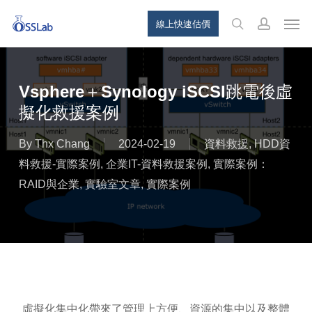
Skip
Menu
Men
線上快速估價
to
search
account
main
content
Vsphere＋Synology iSCSI跳電後虛
擬化救援案例
By
Thx Chang
2024-02-19
資料救援
,
HDD資
料救援-實際案例
,
企業IT-資料救援案例
,
實際案例：
RAID與企業
,
實驗室文章
,
實際案例
虛擬化集中化帶來了管理上方便、資源的集中以及整體