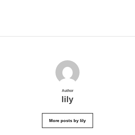
Author
lily
More posts by lily