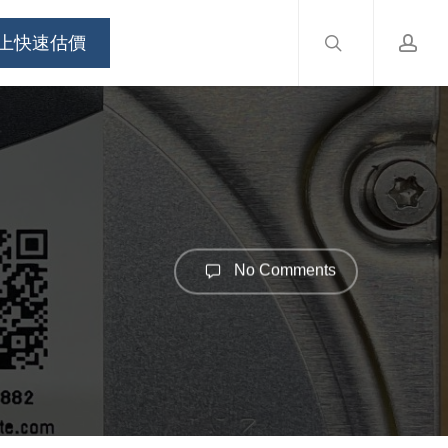
search
accou
Menu
上快速估價
No Comments