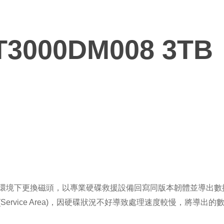
T3000DM008 3TB
環境下更換磁頭，以專業硬碟救援設備回寫同版本韌體並導出數
ervice Area)，因硬碟狀況不好導致處理速度較慢，將導