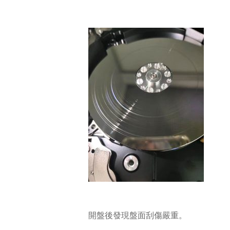
開盤後發現盤面刮傷嚴重。