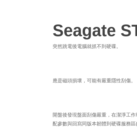
Seagate S
突然跳電後電腦就抓不到硬碟。
應是磁頭損壞，可能有嚴重隱性刮傷。
開盤後發現盤面刮傷嚴重，在潔淨工作
配參數與回寫同版本韌體到硬碟服務區(S