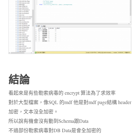
結論
看起來是有些勒索病毒的
encrypt
算法為了求效率
對於大型檔案，像
SQL
的
mdf
他是對
mdf page
結構
header
加密，文本沒全加密。
所以說有機會沒有動到
Schema
跟
Data
不過部份勒索病毒對
DB Data
是會全加密的