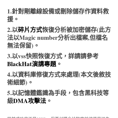
1.針對剛離線設備或刪除儲存作資料救
援。
2.以
碎片方式
恢復分析被加密儲存(此方
法以Magic number分析出檔案,但檔名
無法保留)。
3.以vss快照恢復方式，詳請請參考
BlackHat演講專題
。
4.以資料庫修復方式來處理(本文後敘技
術細節)。
5.
以記憶體鑑識為手段，包含黑科技等
級
DMA
攻擊法
。