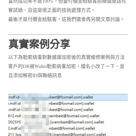
當然成功率不是100%，但要付贖金給駭客前總還是該先
嘗試過，且這是很正面的技術處理方式。
最後才是付贖金給駭客，這我們還會再另開文章討論。
真實案例分享
以下為勒索病毒對數據庫加密後的真實維修案例與方法
客戶的
DB
被
Wallet
勒索病毒加密，檔名小改了一下、並
且添加解密
ID
與聯絡訊息