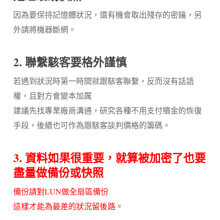
因為要保持記憶體狀況，還有機會取出殘存的密鑰，另
外請將機器斷網。
2. 聯繫駭客要格外謹慎
若遇到狀況時第一時間就跟駭客聯繫，反而沒有話語
權，且對方會變本加厲
建議先找專業廠商溝通，研究各種不用支付贖金的恢復
手段，後續也可作為跟駭客談判價格的籌碼。
3. 資料如果很重要，就算被加密了也要
盡量做備份或快照
備份請對LUN做全扇區備份
這樣才能為最差的狀況留後路。