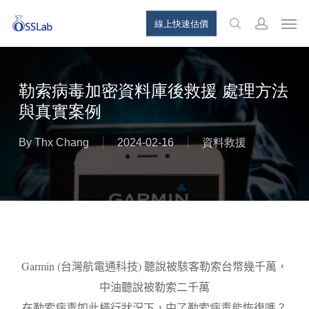
Skip
Menu
Men
線上快速估價
to
search
account
main
content
勒索病毒加密資料庫後救援 處理方法
與真實案例
By
Thx Chang
2024-02-16
資料救援
Garmin (
台灣航電通科技
)
聽說被駭客勒索台幣幾千萬，
中油聽說被勒索二千萬
在勒索病毒如此橫行狀況下，中了勒索病毒能恢復嗎？