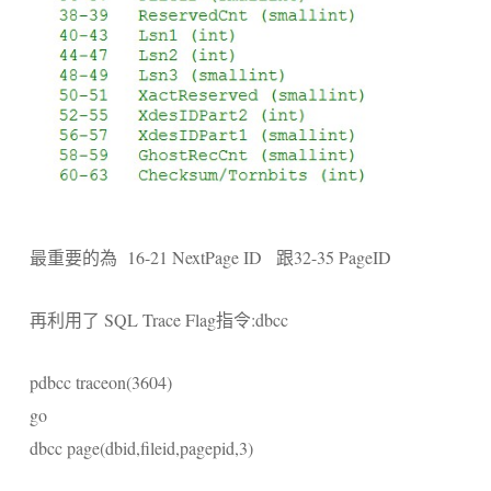
最重要的為 16-21 NextPage ID 跟32-35 PageID
再利用了 SQL Trace Flag指令:dbcc
pdbcc traceon(3604)
go
dbcc page(dbid,fileid,pagepid,3)