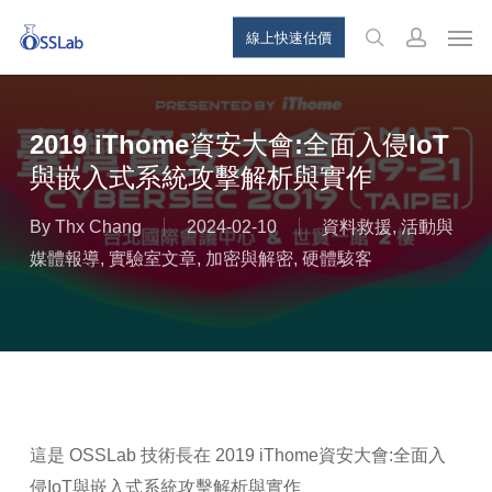
Skip
Menu
Men
線上快速估價
to
search
account
main
content
2019 iThome資安大會:全面入侵IoT
與嵌入式系統攻擊解析與實作
By
Thx Chang
2024-02-10
資料救援
,
活動與
媒體報導
,
實驗室文章
,
加密與解密
,
硬體駭客
這是 OSSLab 技術長在 2019 iThome資安大會:全面入
侵IoT與嵌入式系統攻擊解析與實作