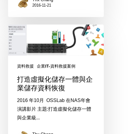
2016-11-21
打
造
虛
擬
化
資料救援
企業IT-資料救援案例
儲
打造虛擬化儲存一體與企
存
業儲存資料恢復
一
體
2016 年10月 OSSLab 在NAS年會
與
演講影片 主題:打造虛擬化儲存一體
企
與企業級...
業
儲