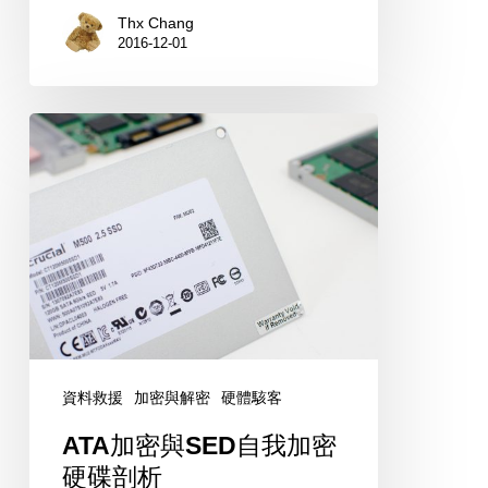
討
Thx Chang
2016-12-01
ATA
加
密
與
SED
自
我
加
密
資料救援
加密與解密
硬體駭客
硬
ATA加密與SED自我加密
碟
硬碟剖析
剖