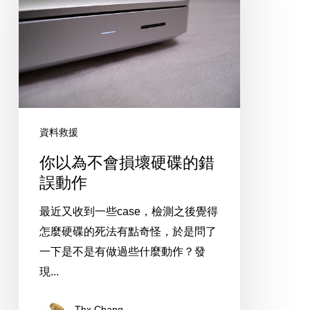
不
會
損
壞
硬
碟
的
資料救援
錯
你以為不會損壞硬碟的錯
誤
誤動作
動
最近又收到一些case，檢測之後覺得
作
怎麼硬碟的死法有點奇怪，於是問了
一下是不是有做過些什麼動作？發
現...
Thx Chang