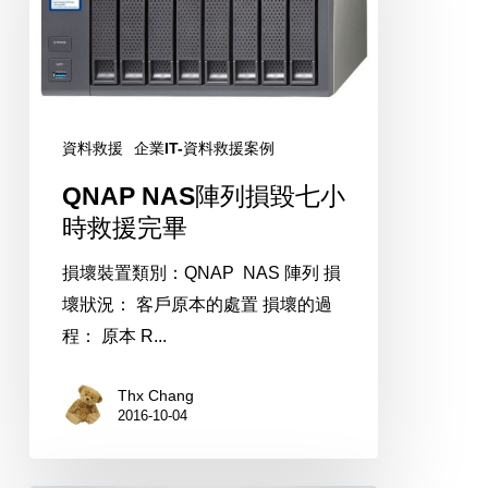
列
損
毀
七
小
資料救援
企業IT-資料救援案例
時
救
QNAP NAS陣列損毀七小
援
時救援完畢
完
損壞裝置類別：QNAP NAS 陣列 損
畢
壞狀況： 客戶原本的處置 損壞的過
程： 原本 R...
Thx Chang
2016-10-04