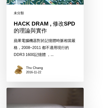
論
與
未分類
實
HACK DRAM , 修改SPD
作
的理論與實作
蘋果電腦機器對於記憶體時脈相當嚴
格，2008~2011 都不適用現行的
DDR3 1600記憶體 ，...
Thx Chang
2016-11-22
你
以
為