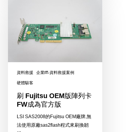
刷
Fujitsu
OEM
版
陣
列
卡
FW
成
資料救援
企業IT-資料救援案例
為
硬體駭客
官
刷 Fujitsu OEM版陣列卡
方
FW成為官方版
版
LSI SAS2008的Fujitsu OEM廠牌,無
法使用原廠sas2flash程式來刷換韌