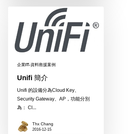
詐
Unifi
騙
簡
網
介
站
OSSLab
商
店
企業IT-資料救援案例
殺
很
Unifi 簡介
大！
Unifi 的設備分為Cloud Key、
新
Security Gateway、AP，功能分別
品
為： Cl...
Surface
Pro
Thx Chang
5
2016-12-15