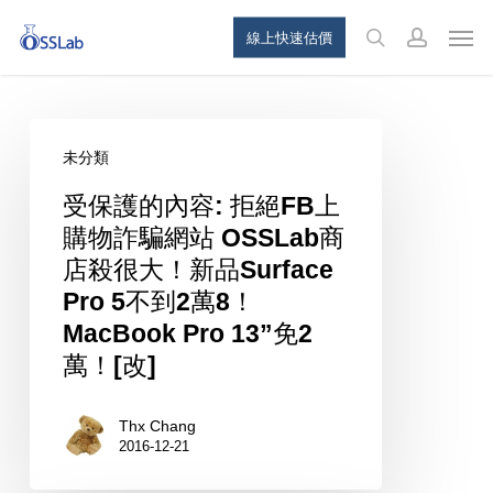
Skip
Menu
Men
線上快速估價
to
search
account
main
content
受
未分類
保
護
受保護的內容: 拒絕FB上
的
購物詐騙網站 OSSLab商
內
店殺很大！新品Surface
容:
Pro 5不到2萬8！
拒
MacBook Pro 13”免2
絕
萬！[改]
FB
上
Thx Chang
2016-12-21
購
物