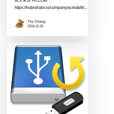
原文來自 ACELab：
(二)
https://habrahabr.ru/company/acelab/bl...
Thx Chang
2016-11-01
該
如
何
備
份
手
機
資
料？