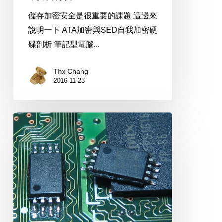
析
儲存加密安全是很重要的課題 這邊來
說明一下 ATA加密與SED自我加密硬
碟剖析 筆記型電腦...
Thx Chang
2016-11-23
HACK
DRAM
,
修
改
SPD
的
理