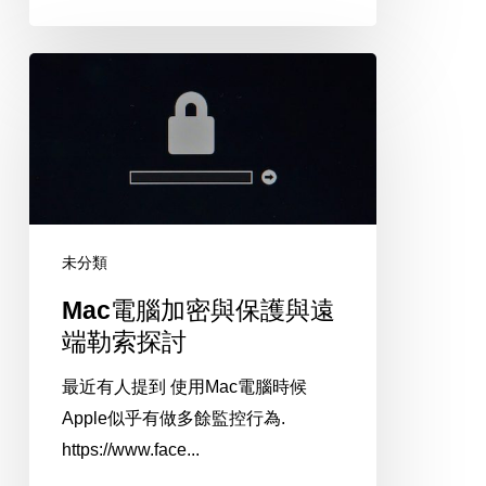
不
到
Mac
2
電
萬
腦
8！
加
MacBook
密
Pro
與
13”
保
免
未分類
護
2
Mac電腦加密與保護與遠
與
萬！
端勒索探討
遠
[改]
端
最近有人提到 使用Mac電腦時候
勒
Apple似乎有做多餘監控行為.
索
https://www.face...
探