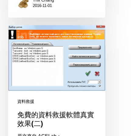
Thx Chang
2016-11-01
存
資
料
免
恢
費
復
的
資
料
救
援
軟
體
資料救援
真
免費的資料救援軟體真實
實
效果(二)
效
果