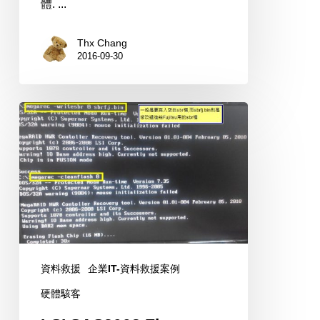
體. ...
Thx Chang
2016-09-30
LSI
SAS2008
Firmware
更
新
切
換
HBA
資料救援
企業IT-資料救援案例
與
硬體駭客
RAID