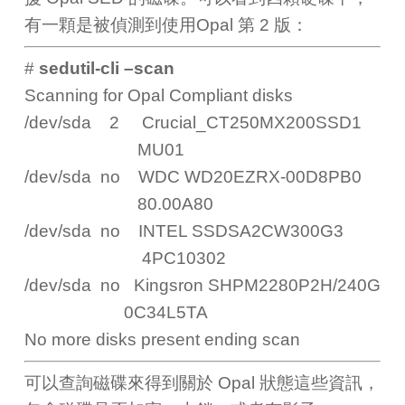
有一顆是被偵測到使用Opal 第 2 版：
#
sedutil-cli –scan
Scanning for Opal Compliant disks
/dev/sda 2 Crucial_CT250MX200SSD1
MU01
/dev/sda no WDC WD20EZRX-00D8PB0
80.00A80
/dev/sda no INTEL SSDSA2CW300G3
4PC10302
/dev/sda no Kingsron SHPM2280P2H/240G
0C34L5TA
No more disks present ending scan
可以查詢磁碟來得到關於 Opal 狀態這些資訊，