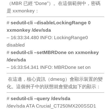
（MBR 已經 “Done”）。在這個範例中，密碼
是 xxmonkey：
#
sedutil-cli –disableLockingRange 0
xxmonkey /dev/sda
– 16:33:34.480 INFO: LockingRange0
disabled
#
sedutil-cli –setMBRDone on xxmonkey
/dev/sda
– 16:33:54.341 INFO: MBRDone set on
在這邊，核心資訊（dmesg）會顯示裝置的變
化。這個例子中的狀態就會變成如下的顯示：
#
sedutil-cli –query /dev/sda
/dev/sda ATA Crucial_CT250MX200SSD1