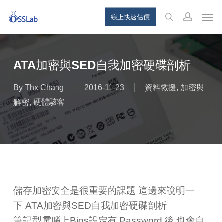
Skip
Menu
Men
線上快速估價
to
search
account
main
content
ATA加密與SED自我加密硬碟剖析
By
Thx Chang
2016-11-23
資料救援
,
加密與
解密
,
硬體駭客
儲存加密安全是很重要的課題 這邊來說明一
下 ATA加密與SED自我加密硬碟剖析
筆記型電腦上Bios設定有 Password 後,也會自