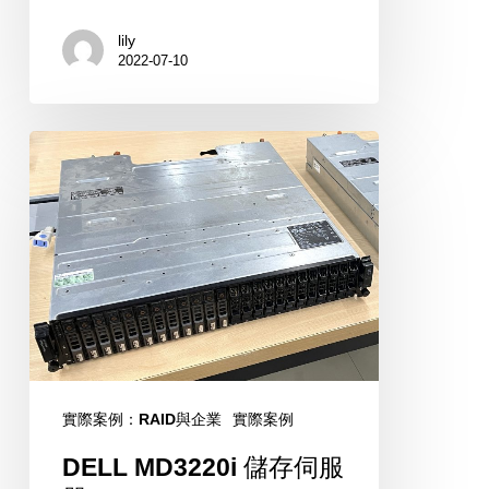
lily
2022-07-10
DELL
MD3220i
儲
存
伺
服
器
實際案例：RAID與企業
實際案例
DELL MD3220i 儲存伺服