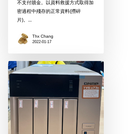
不支付贖金。以資料救援方式取得加
密過程中殘存的正常資料(撈碎
片)。...
Thx Chang
2022-01-17
QNAP
TVS-
473e
NAS