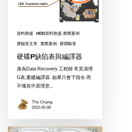
與
編
譯
器
資料救援
HDD資料救援-實際案例
實驗室文章
實際案例
硬體駭客
硬碟P缺陷表與編譯器
身為Data Recovery 工程師 常見清理
G表,重建編譯器. 如果只會下指令.而
不懂其中原理意...
Thx Chang
2022-05-08
Seagate