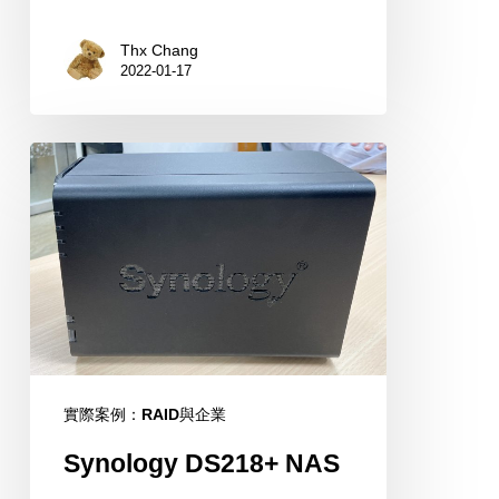
Thx Chang
2022-01-17
Synology
DS218+
NAS
實際案例：RAID與企業
Synology DS218+ NAS