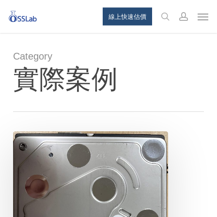
Skip
Menu
Men
線上快速估價
to
search
account
main
content
Category
實際案例
WD
WD40NMZW
4TB