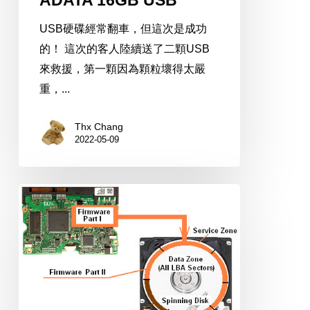
ADATA 16GB USB
USB硬碟經常翻車，但這次是成功
的！ 這次的客人陸續送了二顆USB
來救援，第一顆因為顆粒壞得太嚴
重，...
Thx Chang
2022-05-09
硬
碟
P
缺
陷
表