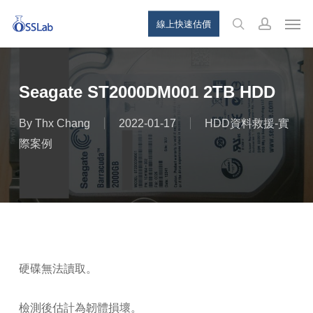
Skip
Menu
Men
線上快速估價
to
search
account
main
content
Seagate ST2000DM001 2TB HDD
By
Thx Chang
2022-01-17
HDD資料救援-實
際案例
硬碟無法讀取。
檢測後估計為韌體損壞。