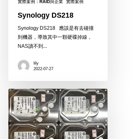
實際案例：RAID與企業
實際案例
Synology DS218
Synology DS218 應該是有去碰撞
到機器，導致其中一顆硬碟掉線，
NAS讀不到...
lily
2022-07-27
WD
WD80EF
8TBx4
RAID5