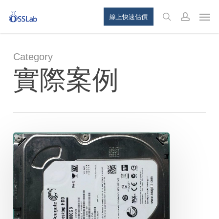
Skip
Menu
Men
線上快速估價
to
search
account
main
content
Category
實際案例
SEAGATE
ST1000DM003
1TB