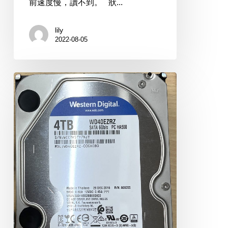
前速度慢，讀不到。 狀...
lily
2022-08-05
WD
WD40EZRZ
4TB