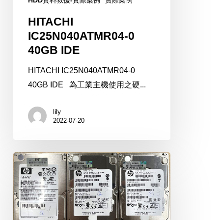
HITACHI
IC25N040ATMR04-0
40GB IDE
HITACHI IC25N040ATMR04-0
40GB IDE 為工業主機使用之硬...
lily
2022-07-20
HP
EG0300FCSPH
RAID5