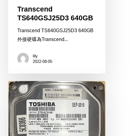
Transcend
TS640GSJ25D3 640GB
Transcend TS640GSJ25D3 640GB
外接硬碟為Transcend...
lily
2022-08-05
TOSHIBA
DT01ACA100
1TB