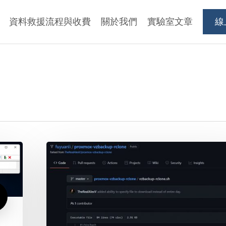
資料救援流程與收費
關於我們
實驗室文章
線
Proxmox
VE
搭
Rclone
將
VM