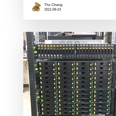
Thx Chang
嚮
2021-09-23
往
的
Server
搭
HP
建
3PAR
新
StoreServ
型
7400
態!