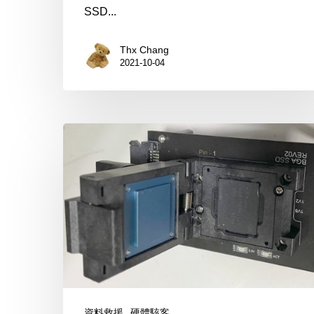
SSD...
能?
OSSLab
Thx Chang
實
2021-10-04
測
給
您
筆
看
電
On-
board
跟
2230
NVMe
BGA
SSD
資料救援
硬體駭客