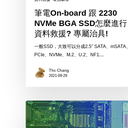
怎
麼
筆電On-board 跟 2230
進
NVMe BGA SSD怎麼進行
行
資料救援? 專屬治具!
資
料
一般SSD，大致可以分成2.5" SATA、mSATA
救
PCIe、NVMe、M.2、U.2、NF1....
援?
專
Thx Chang
屬
2021-09-29
治
具!
OSSLab
帶
你