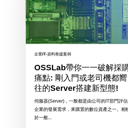
一
一
破
解
採
購
痛
企業IT-資料救援案例
點:
OSSLab帶你一一破解採
剛
入
痛點: 剛入門或老司機都嚮
門
往的Server搭建新型態!
或
老
伺服器(Server)，一般都是由公司的IT部門評估
司
企業的發展需求，來購置的數位資產之一。相
機
於一般...
都