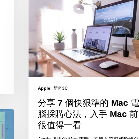
享
7
個
快
狠
、
準
的
Mac
電
腦
Apple
新奇3C
採
分享 7 個快狠準的 Mac 
購
腦採購心法，入手 Mac 前
心
很值得一看
法，
入