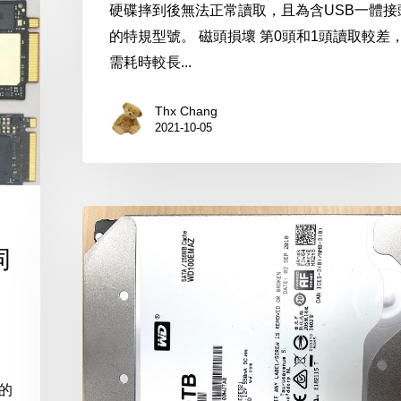
硬碟摔到後無法正常讀取，且為含USB一體接
的特規型號。 磁頭損壞 第0頭和1頭讀取較差
需耗時較長...
Thx Chang
2021-10-05
WD
WD100EMAZ
伺
10TB
的