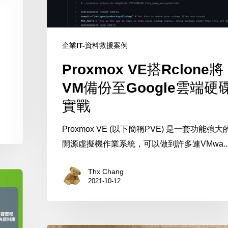
備
份
至
企業IT-資料救援案例
Google
Proxmox VE搭Rclone將
雲
端
VM備份至Google雲端硬
硬
實戰
碟
實
Proxmox VE (以下簡稱PVE) 是一套功能強大
戰
開源虛擬機作業系統，可以做到許多連VMwa..
Thx Chang
2021-10-12