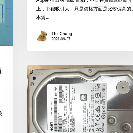
Apple 推出的 Mac 電腦，不管在質感或軟體
手
上，都很吸引人，只是價格方面是比較偏高的
Mac
本篇...
前
很
Thx Chang
值
2021-09-27
得
一
看
購
HGST
HDN726060ALE610
6TB
較