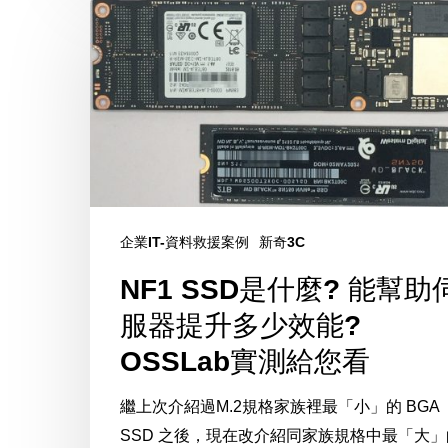
NF1
SSD
是
什
麼?
能
幫
助
企業IT-資料救援案例
新奇3C
伺
服
NF1 SSD是什麼? 能幫助
器
服器提升多少效能?
提
OSSLab實測給您看
升
多
繼上次介紹過M.2規格家族裡最「小」的 BGA
少
SSD 之後，現在改介紹同家族規格中最「大」
效