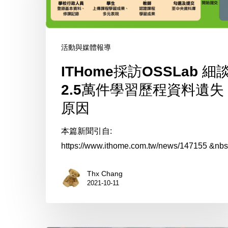
細
談
2.5
活動與媒體報導
萬
件
ITHome採訪OSSLab 細
學
2.5萬件學習歷程資料遺失
習
原因
歷
程
本篇新聞引自:
資
https://www.ithome.com.tw/news/147155 &nbs.
料
遺
Thx Chang
失
2021-10-11
原
因