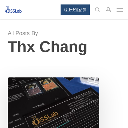
Skip
Menu
Men
線上快速估價
to
search
account
main
content
All Posts By
Thx Chang
資
料
恢
復
費
用