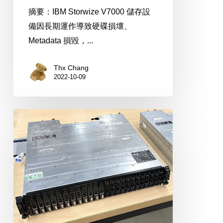
構
摘要：IBM Storwize V7000 儲存設
拆
備因長期運作導致硬碟損壞、
解
Metadata 損毀，...
Thx Chang
2022-10-09
DELL
MD3220i
儲
存
伺
服
器