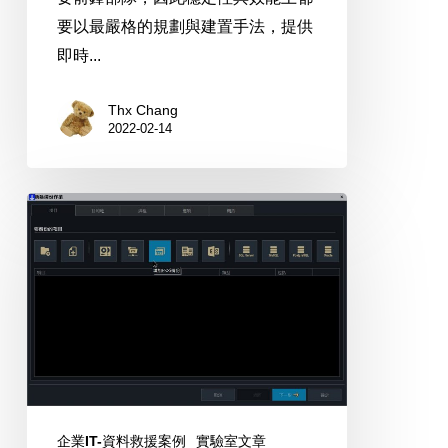
的
要以最嚴格的規劃與建置手法，提供
整
即時...
體
效
Thx Chang
2022-02-14
能
(記
憶
企
體
業
擴
絕
充
佳
篇)
免
費
版
VMware
ESXi
企業IT-資料救援案例
實驗室文章