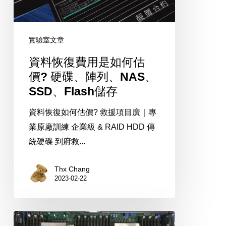
是
如
何
實驗室文章
估
資料恢復費用是如何估
價?
價? 硬碟、陣列、NAS、
硬
SSD、Flash儲存
碟、
陣
資料恢復如何估價? 救援項目廣｜專
列、
業原廠訓練 企業級 & RAID HDD 傳
NAS、
統硬碟 到府救...
SSD、
Flash
Thx Chang
2023-02-22
儲
存
伺