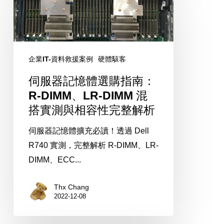
服
器
記
憶
企業IT-資料救援案例
硬體駭客
體
伺服器記憶體選購指南：
選
R-DIMM、LR-DIMM 混
購
搭實測與相容性完整解析
指
南：
伺服器記憶體擴充必讀！透過 Dell
R-
R740 實測，完整解析 R-DIMM、LR-
DIMM、
DIMM、ECC...
LR-
DIMM
Thx Chang
混
2022-12-08
搭
實