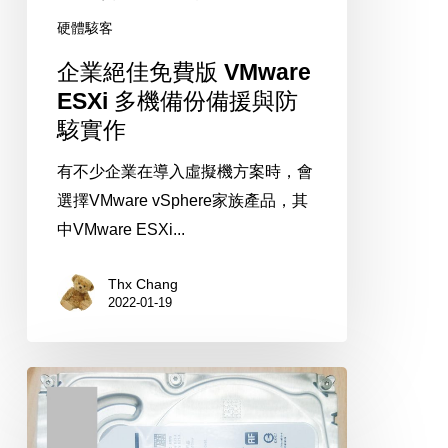
多
硬體駭客
機
企業絕佳免費版 VMware
備
ESXi 多機備份備援與防
份
駭實作
備
援
有不少企業在導入虛擬機方案時，會
與
選擇VMware vSphere家族產品，其
防
中VMware ESXi...
駭
實
Thx Chang
2022-01-19
作
Seagate
ST2000DM001
2TB