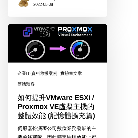
2022-05-08
如
何
提
升
VMware
ESXi
企業IT-資料救援案例
實驗室文章
/
硬體駭客
Proxmox
如何提升VMware ESXi /
VE
Proxmox VE虛擬主機的
虛
整體效能 (記憶體擴充篇)
擬
主
伺服器扮演著公司數位業務發展的主
機
要前鋒部隊，因此穩定性與效能上都