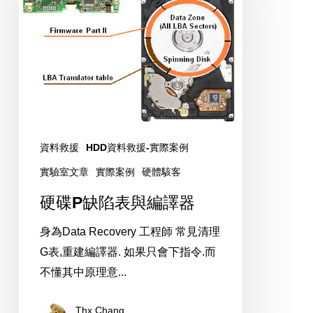
缺
陷
表
與
編
譯
器
資料救援
HDD資料救援-實際案例
實驗室文章
實際案例
硬體駭客
硬碟P缺陷表與編譯器
身為Data Recovery 工程師 常見清理
G表,重建編譯器. 如果只會下指令.而
不懂其中原理意...
Thx Chang