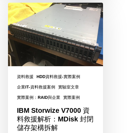
IBM
測
Storwize
與
V7000
相
資
容
料
性
救
完
援
整
解
解
析：
資料救援
HDD資料救援-實際案例
析
MDisk
企業IT-資料救援案例
實驗室文章
封
實際案例：RAID與企業
實際案例
閉
IBM Storwize V7000 資
儲
料救援解析：MDisk 封閉
存
儲存架構拆解
架