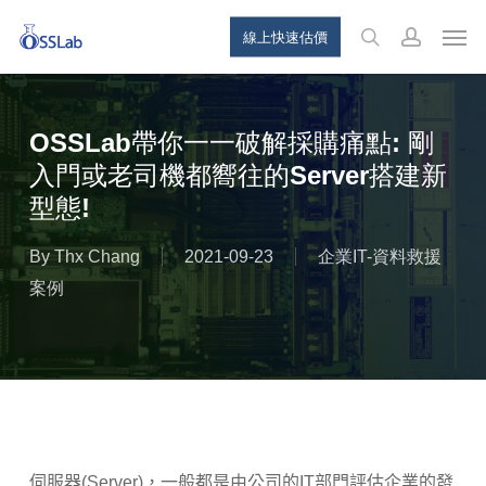
Skip
Menu
Men
線上快速估價
to
search
account
main
content
OSSLab帶你一一破解採購痛點: 剛
入門或老司機都嚮往的Server搭建新
型態!
By
Thx Chang
2021-09-23
企業IT-資料救援
案例
伺服器(Server)，一般都是由公司的IT部門評估企業的發