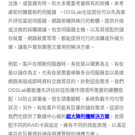
汰換，或是擴充時，則大多需要考量既有的架構，來考
慮如何購置新的伺服器 ，OSSLab在這部份可以先為客
戶評估當前伺服器、網路架構與執行的軟體，提供升級
或汰換的採購建議。包含伺服器主機，以及其搭配的儲
存裝置、網路裝置等等，都能提供可行的添購或升級方
案，讓客戶買到實惠又實用的解決方案。
例如，客戶在規劃伺服器時，有些是以運算為主、有些
是以儲存為主，也有些是需要串聯多台伺服器並以高速
網路來達成即時資料交換等目的。針對這些需求，我們
OSSLab都能優先評估好這些運作環境所需要的硬體搭
配，以防止部署後，發生頭重腳輕、系統負載不均勻等
狀況。另外，有些客戶可能有巨量的儲存需求，這部份
我們也提供了數據中心級的
超大陣列櫃解決方案
，並搭
配不同的RAID卡與設定，擁有不同的效能表現，以滿足
客戶在巨量資料儲存與運算時的儲備方案。