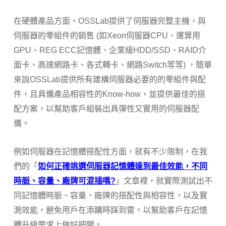
在硬體產品方面，OSSLab提供了伺服器完整主機，與
伺服器的零組件的銷售 (如Xeon伺服器CPU、運算用
GPU、REG ECC記憶體、企業級HDD/SSD、RAID介
面卡、高速網路卡、各式轉卡、網路Switch等等) ，簡單
來說OSSLab提供所有建構伺服器必要的的零組件與配
件，且具備產品相容性的Know-how，並提供最佳的搭
配方案，以幫助客戶組裝出具彈性又實用的伺服器配
備。
例如伺服器在記憶體搭配性方面，就有不少限制，在我
們的「
如何正確挑選伺服器記憶體達到最佳效能，不同
時脈、容量、廠牌可混插嗎?
」文章裡，就實際測試出不
同記憶體時脈、容量、廠牌的搭配性與相容性，以及實
測效能，避免用戶在添購時踩到雷。以幫助客戶在記憶
體升級需求上做好把關。