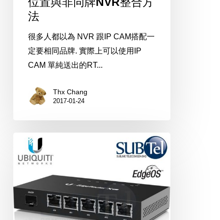
位置與非同牌NVR整合方
非
法
同
很多人都以為 NVR 跟IP CAM搭配一
牌
定要相同品牌. 實際上可以使用IP
NVR
CAM 單純送出的RT...
整
合
Thx Chang
方
2017-01-24
法
EdgeRouter
設
定
2
個
WAN