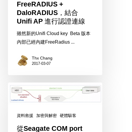
結
FreeRADIUS +
合
DaloRADIUS，結合
Unifi
Unifi AP 進行認證連線
AP
雖然新的Unifi Cloud key Beta 版本
進
內部已經內建FreeRadius ...
行
認
Thx Chang
證
2017-03-07
連
線
從
Seagate
COM
port
資料救援
加密與解密
硬體駭客
lock
從Seagate COM port
談