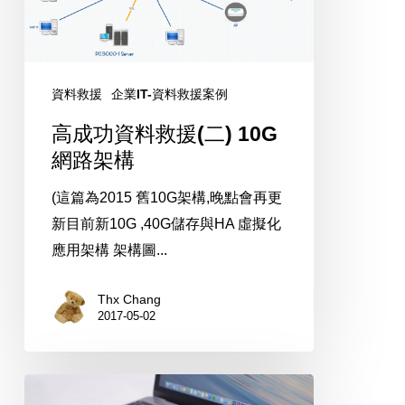
援
(二)
10G
網
資料救援
企業IT-資料救援案例
路
高成功資料救援(二) 10G
架
網路架構
構
(這篇為2015 舊10G架構,晚點會再更
新目前新10G ,40G儲存與HA 虛擬化
應用架構 架構圖...
Thx Chang
2017-05-02
MacBook