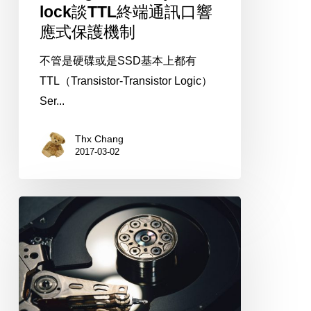
lock談TTL終端通訊口響
TTL
應式保護機制
終
端
不管是硬碟或是SSD基本上都有
通
TTL（Transistor-Transistor Logic）
訊
Ser...
口
響
Thx Chang
2017-03-02
應
式
保
2015
護
台
機
灣
制
駭
客
年