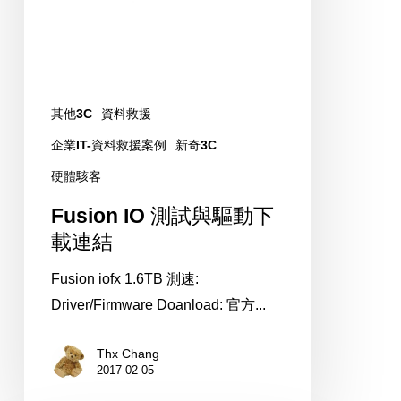
推
載
薦
連
哪
結
家
二
其他3C
資料救援
手
企業IT-資料救援案例
新奇3C
蘋
硬體駭客
果
商
Fusion IO 測試與驅動下
店
載連結
Fusion iofx 1.6TB 測速:
Driver/Firmware Doanload: 官方...
Thx Chang
2017-02-05