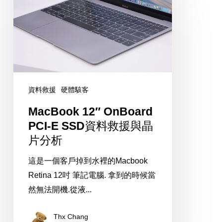
12″
OnBoard
PCI-
E
SSD
資
資料救援
硬體駭客
料
救
MacBook 12″ OnBoard
援
PCI-E SSD資料救援與晶
與
片分析
晶
這是一個客戶掉到水裡的Macbook
片
Retina 12吋 筆記電腦. 拿到的時候當
分
然無法開機.從液...
析
Thx Chang