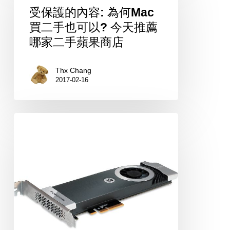
護
受保護的內容: 為何Mac
的
買二手也可以? 今天推薦
內
哪家二手蘋果商店
容:
為
Thx Chang
2017-02-16
何
Mac
買
Fusion
二
IO
手
測
也
試
可
與
以?
驅
今
動
天
下