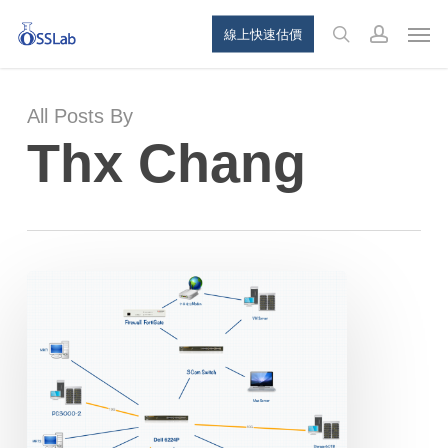
Skip
Menu
Men
線上快速估價
to
search
account
main
content
All Posts By
Thx Chang
高
成
功
資
料
救