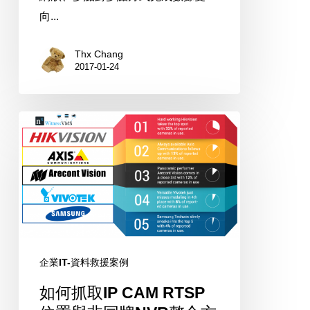
報
向...
監
視
Thx Chang
（ADS-
2017-01-24
B）
訊
如
號
何
與
抓
分
取
析
IP
CAM
RTSP
位
企業IT-資料救援案例
置
如何抓取IP CAM RTSP
與