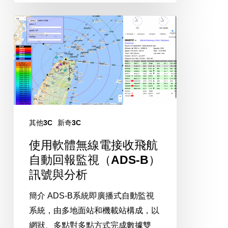
使
用
軟
體
無
線
電
其他3C
新奇3C
接
收
使用軟體無線電接收飛航
飛
自動回報監視（ADS-B）
航
訊號與分析
自
簡介 ADS-B系統即廣播式自動監視
動
系統，由多地面站和機載站構成，以
回
網狀、多點對多點方式完成數據雙