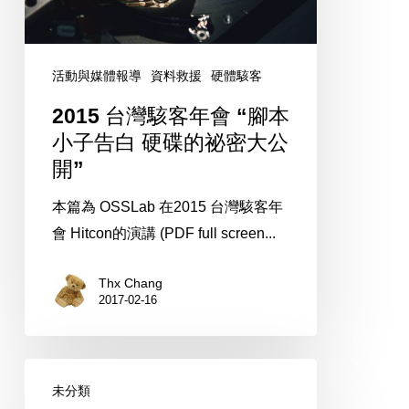
會
“腳
本
活動與媒體報導
資料救援
硬體駭客
小
2015 台灣駭客年會 “腳本
子
小子告白 硬碟的祕密大公
告
開”
白
硬
本篇為 OSSLab 在2015 台灣駭客年
碟
會 Hitcon的演講 (PDF full screen...
的
Thx Chang
祕
2017-02-16
密
大
公
受
開”
未分類
保