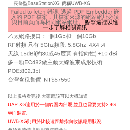
二.長條型BaseStationXG 簡稱UWB-XG
Failed to fetch 錯誤: 透過 PDF Embedder 嵌
入的 PDF 檔案，其檔案來源的網站網址必須
與目前頁面為相同網站網址。
點擊這裡以進
一步了解相關資訊
乙太網路接口 :一個1Gb和一個10Gb
RF射頻 只有 5Ghz頻段. 5.8Ghz 4X4 :4
天線 15dBi(約30或45度寬 有指向性) +10 dBi
多一顆EC482做主動天線波束成形技術
POE:802.3bt
台灣含稅售價 NT$57550
以上規格看完後,大家應該可以大概知道
UAP-XG適用於一個範圍內部屬,並且也需要支持2.4G
Wifi 裝置.
UWB-XG則用於比較遠距離指向收訊應用狀況.
必須根據情境應用來選購產品