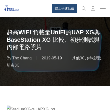
Skip
Menu
Men
線上快速估價
to
search
account
main
content
超高WiFi 負載量UniFi的UAP XG與
BaseStation XG 比較、初步測試與
內部電路照片
By
Thx Chang
2019-05-19
其他3C
,
(待梳理)
,
新奇3C