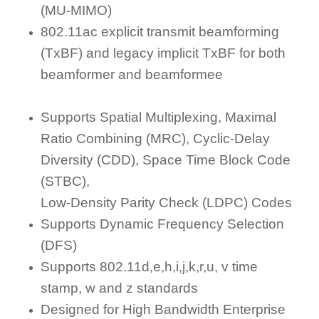
(MU-MIMO)
802.11ac explicit transmit beamforming
(TxBF) and legacy implicit TxBF for both
beamformer and beamformee
Supports Spatial Multiplexing, Maximal
Ratio Combining (MRC), Cyclic-Delay
Diversity (CDD), Space Time Block Code
(STBC),
Low-Density Parity Check (LDPC) Codes
Supports Dynamic Frequency Selection
(DFS)
Supports 802.11d,e,h,i,j,k,r,u, v time
stamp, w and z standards
Designed for High Bandwidth Enterprise