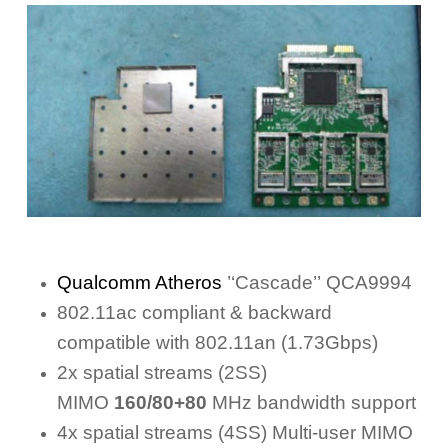
Qualcomm Atheros
’‘Cascade’’
QCA9994
802.11ac compliant & backward
compatible with 802.11an (1.73Gbps)
2x spatial streams (2SS)
MIMO
160/80+80
MHz bandwidth support
4x spatial streams (4SS) Multi-user MIMO