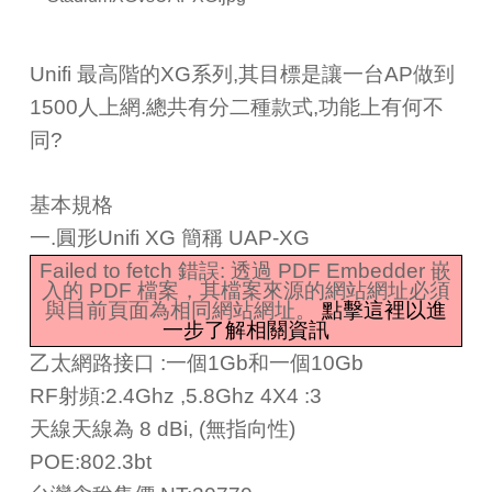
Unifi 最高階的XG系列,其目標是讓一台AP做到
1500人上網.總共有分二種款式,功能上有何不
同?
基本規格
一.圓形Unifi XG 簡稱 UAP-XG
Failed to fetch 錯誤: 透過 PDF Embedder 嵌
入的 PDF 檔案，其檔案來源的網站網址必須
與目前頁面為相同網站網址。
點擊這裡以進
一步了解相關資訊
乙太網路接口 :
一個1Gb和一個10Gb
RF射頻:2.4Ghz ,5.8Ghz 4X4 :3
天線天線為 8 dBi, (無指向性)
POE:802.3bt