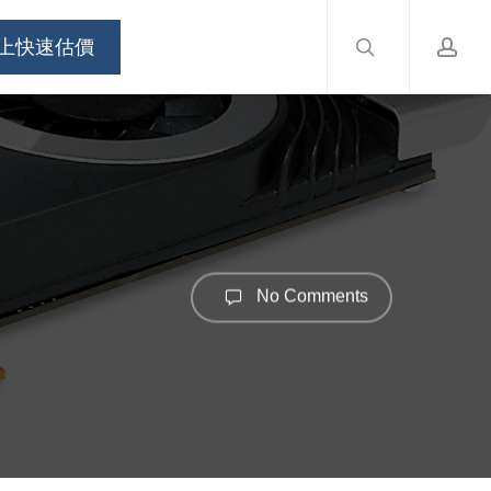
search
accou
Menu
上快速估價
No Comments