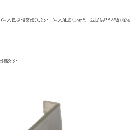
512B、4K)寫入數據相當優異之外，寫入延遲也極低，並提供PBW
出機殼外