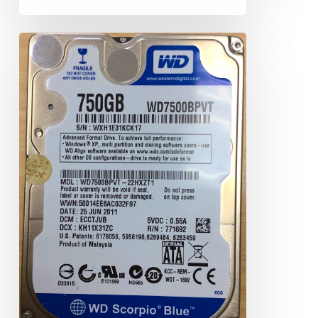
WD
WD7500BPVT
750GB