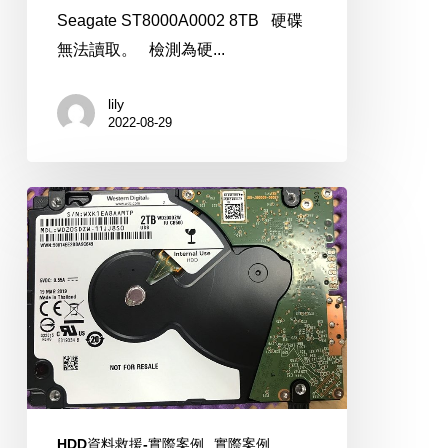
Seagate ST8000A0002 8TB 硬碟
無法讀取。 檢測為硬...
lily
2022-08-29
WD
WD20DZW-
11JJ8S0
2TB
HDD資料救援-實際案例
實際案例