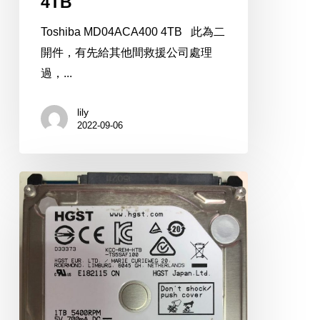
4TB
Toshiba MD04ACA400 4TB 此為二
開件，有先給其他間救援公司處理
過，...
lily
2022-09-06
HGST
HTS541010A9E680
1TB