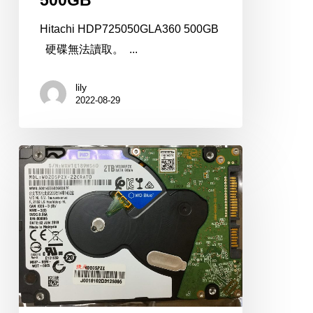
500GB
Hitachi HDP725050GLA360 500GB
硬碟無法讀取。 ...
lily
2022-08-29
WD
WD20SPZX
2TB