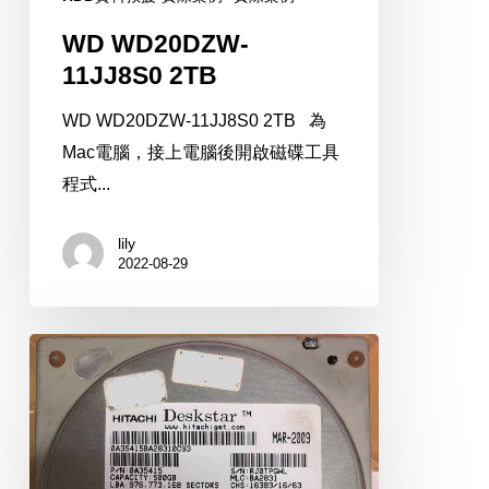
WD WD20DZW-
11JJ8S0 2TB
WD WD20DZW-11JJ8S0 2TB 為
Mac電腦，接上電腦後開啟磁碟工具
程式...
lily
2022-08-29
Hitachi
HDP725050GLA360
500GB