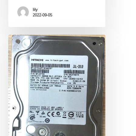
lily
2022-09-05
Hitachi
HDS721050CLA632
500GB