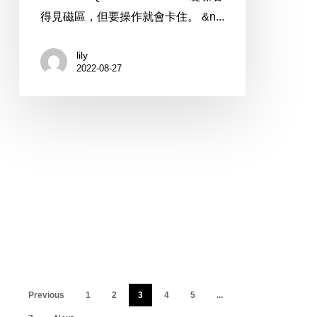
得見磁區，但要操作就會卡住。 &n...
lily
2022-08-27
Previous
1
2
3
4
5
...