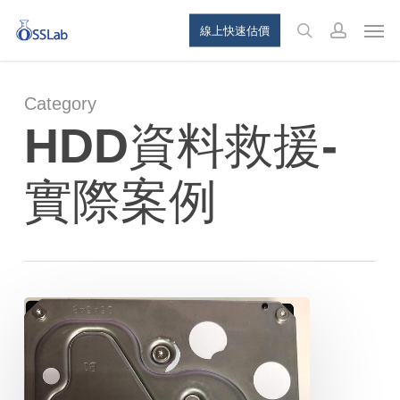
Skip
Menu
Men
線上快速估價
to
search
account
main
content
Category
HDD資料救援-
實際案例
Toshiba
MD04ACA400
4TB