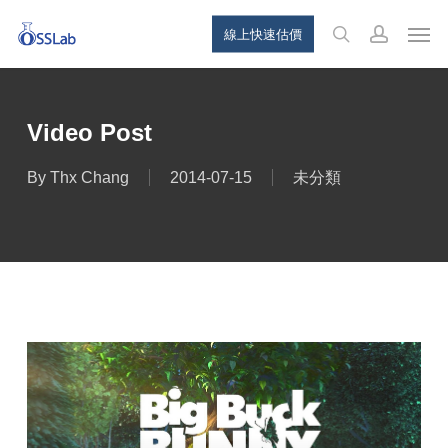
Skip
Menu
Men
線上快速估價
to
search
account
main
content
Video Post
By
Thx Chang
2014-07-15
未分類
視
訊
播
放