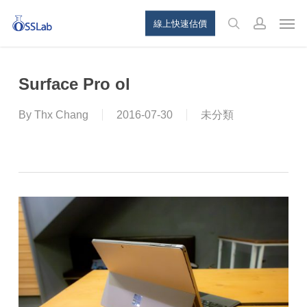
Skip
Menu
Men
線上快速估價
to
search
account
main
content
Surface Pro ol
By
Thx Chang
2016-07-30
未分類