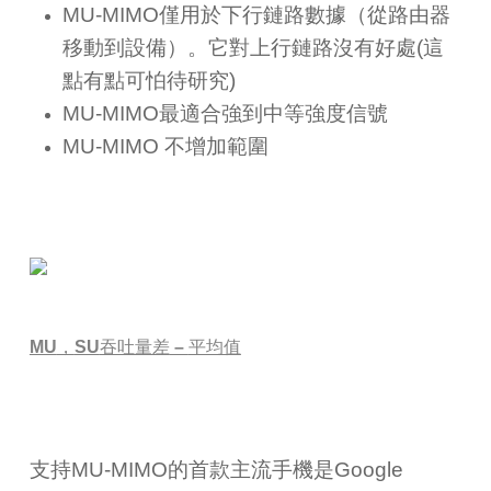
MU-MIMO
僅用於下行鏈路數據（從路由器
移動到設備）。它對上行鏈路沒有好處(這
點有點可怕待研究)
MU-MIMO
最適合強到中等強度信號
MU-MIMO
不增加範圍
MU
，
SU
吞吐量差
–
平均值
支持
MU-MIMO
的首款主流手機是
Google