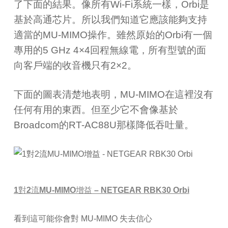
了下面的結果。像所有
Wi-Fi
系統一樣，
Orbi
是
基於高通芯片。所以我們知道它應該能夠支持
適當的
MU-MIMO
操作。雖然原始的
Orbi
有一個
專用的
5 GHz 4×4
回程無線電，所有型號的面
向客戶端的收音機只有
2×2
。
下面的圖表清楚地表明，
MU-MIMO
在這裡沒有
任何有用的東西。但至少它不會像基於
Broadcom
的
RT-AC88U
那樣降低吞吐量。
1
對
2
流
MU-MIMO
增益
– NETGEAR RBK30 Orbi
看到這可能你會對 MU-MIMO 失去信心