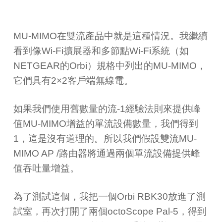
MU-MIMO
在雙流產品中就是這種情況。我繼續
看到像
Wi-Fi
擴展器和多節點
Wi-Fi
系統（如
NETGEAR
的
Orbi
）規格中列出的
MU-MIMO
，
它們具有
2×2
客戶端無線電。
如果我們使用舊數量的流
-1
經驗法則來提供峰
值
MU-MIMO
增益的單流設備數量，我們得到
1
，這是沒有道理的。所以我們假設雙流
MU-
MIMO AP /
路由器將通過兩個單流設備提供峰
值吞吐量增益。
為了測試這個，我把一個
Orbi RBK30
放進了測
試室，再次打開了兩個
octoScope Pal-5
，得到