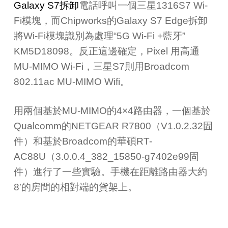
Galaxy S7
拆卸
電話呼叫一個三星
1316S7 Wi-
Fi
模塊，而
Chipworks
的
Galaxy S7 Edge
拆卸
將
Wi-Fi
模塊識別為處理“
5G Wi-Fi +
藍牙”
KM5D18098
。反正這邊確定，
Pixel 用
高通
MU-MIMO Wi-Fi
，三星
S7則用Broadcom
802.11ac MU-MIMO Wifi
。
用兩個基於
MU-MIMO
的
4×4
路由器，一個基於
Qualcomm
的
NETGEAR R7800
（
V1.0.2.32
固
件）和基於
Broadcom
的華碩
RT-
AC88U
（
3.0.0.4_382_15850-g7402e99
固
件）進行了一些實驗。手機在距離路由器大約
8′
的房間的相對端的貨架上。