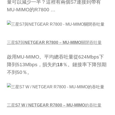
量可以減少一半？這裡有兩個
S7
連接到帶有
MU-MIMO
的
R7800 …
三星
S7
與
NETGEAR R7800 – MU-MIMO
關閉吞吐量
啟用
MU-MIMO
。平均總吞吐量從
624Mbps
下
降到
513Mbps
，損失約
18
％。鏈接率下降預期
不到
50
％。
三星
S7 W / NETGEAR R7800 – MU-MIMO
的吞吐量