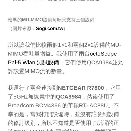
較早的
MU-MIMO
設備每幀只支持三個設備
（圖片來源：
Sogi.com.tw
）
所以讓我們比較兩個
1×1
和兩個
2×2
設備的
MU-
MIMO
吞吐量增益。我使用了兩台
octoScope
Pal-5 Wlan 測試
設備
，它們使用
QCA9984
並允
許設置
MIMO
流的數量。
我運行了兩台連接到
NETGEAR R7800
，它用
了
5GHz
無線電中的
QCA9984
，然後使用了
Broadcom BCM4366
的華碩
RT-
AC88U
。不
幸的是，當我打開設備時，並沒有註意到設備
的修訂級別，所以不知道是否使用了所謂的正