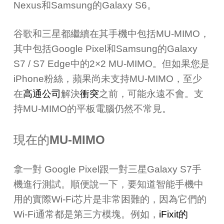
Nexus
和
Samsung
的
Galaxy S6
。
谷歌和三星都繼續在其手機中包括
MU-MIMO
，
其中包括
Google Pixel
和
Samsung
的
Galaxy
S7 / S7 Edge
中的
2×2 MU-MIMO
。但如果您是
iPhone
粉絲，蘋果尚未支持
MU-MIMO
，至少
在
高通公司
解決
衝突
之前，可能永遠不會。支
持
MU-MIMO
的平板電腦仍然不常見。
現在的
MU-MIMO
拿一對
Google Pixel跟一對
三星
Galaxy S7手
機
進行測試。順便說一下，要知道智能手機中
用的實際
Wi-Fi
芯片是非常困難的，因為它們的
Wi-Fi
通常都是第三方模塊。例如，
iFixit
的