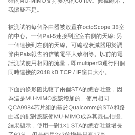
確的
MU-MIMO
支持要求的
C0 rev
。數據顯示，
我懷疑不是。
被測試的每個路由器被放置在
octoScope 38
室
的中心。一個
Pal-5
連接到腔室右側的天線;
另
一個連接到左側的天線。可編程衰減器用於調
節由
Pals
報告的信號電平大致相等。以前的電
話測試使用相同的流量，即
multiperf3
運行四個
同時連接的
2048 kB TCP / IP
窗口大小。
下面的條形圖比較了兩個
STA
的總吞吐量，因
為這是
MU-MIMO
應該增加的。使用相同
QCA9984
芯片組的基於
Qualcomm
的
STA
和路
由器的配對應該使
MU-MIMO
成為其最佳拍攝。
結果顯示，使用一對
1×1 STA
的總吞吐量增長
了
62
％，但是使用
2×2
的增長只有
17
％。