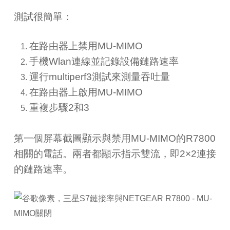
測試很簡單：
在路由器上禁用
MU-MIMO
手機Wlan連線並記錄設備鏈路速率
運行
multiperf3
測試來測量吞吐量
在路由器上啟用
MU-MIMO
重複步驟
2
和
3
第一個屏幕截圖顯示與禁用
MU-MIMO
的
R7800
相關的電話。兩者都顯示指示雙流，即
2×2
連接
的鏈路速率。