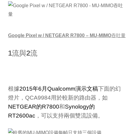
Google Pixel w / NETGEAR R7800 – MU-MIMO
吞吐量
1
流與
2
流
根據
2015
年
6
月
Qualcomm
演示文稿
下面的幻
燈片，
QCA9984
用於較新的路由器，如
NETGEAR
的
R7800
和
Synology
的
RT2600ac
，可以支持兩個雙流設備。