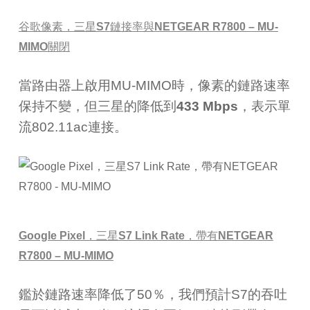
谷歌像素，三星
S7
鏈接率與
NETGEAR R7800 – MU-
MIMO
關閉
當路由器上啟用
MU-MIMO
時，像素的鏈路速率
保持不變，但三星的降低到
433 Mbps
，表示單
流
802.11ac
連接。
Google Pixel
，三星
S7 Link Rate
，帶有
NETGEAR
R7800 – MU-MIMO
鑑於鏈路速率降低了
50
％，我們預計
S7
的吞吐