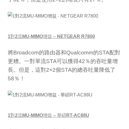
1
對
2
流
MU-MIMO
增益
– NETGEAR R7800
將Broadcom
的路由器和
Qualcomm
的
STA
配對
更糟。一對單流
STA
可以獲得
42
％的吞吐量增
長。但是，這對
2×2
個
STA
的總吞吐量降低了
58
％！
1
對
2
流
MU-MIMO
增益
–
華碩
RT-AC88U