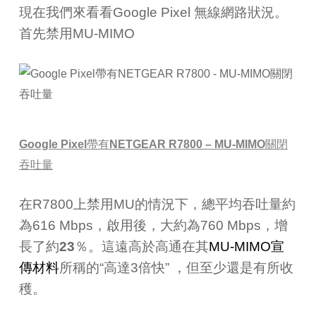
現在我們來看看Google Pixel 無線網路狀況。
首先禁用
MU-MIMO
Google Pixel
帶有
NETGEAR R7800 – MU-MIMO
關閉
吞吐量
在
R7800
上禁用
MU
的情況下，總平均吞吐量約
為
616 Mbps
，啟用後，大約為
760 Mbps
，增
長了約
23
％。這遠高於高通在其
MU-MIMO
宣
傳材料
所稱的“高達
3
倍快”
，但至少還是有所收
穫。