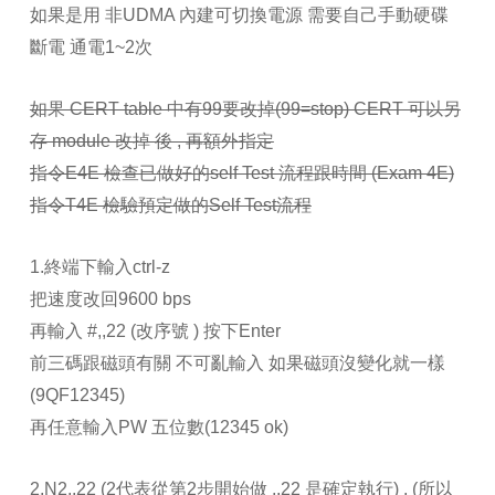
如果是用 非UDMA 內建可切換電源 需要自己手動硬碟
斷電 通電1~2次
如果 CERT table 中有99要改掉(99=stop) CERT 可以另
存 module 改掉 後 , 再額外指定
指令E4E 檢查已做好的self Test 流程跟時間 (Exam 4E)
指令T4E 檢驗預定做的Self Test流程
1.終端下輸入ctrl-z
把速度改回9600 bps
再輸入 #,,22 (改序號 ) 按下Enter
前三碼跟磁頭有關 不可亂輸入 如果磁頭沒變化就一樣
(9QF12345)
再任意輸入PW 五位數(12345 ok)
2.N2,,22 (2代表從第2步開始做 ,,22 是確定執行) , (所以