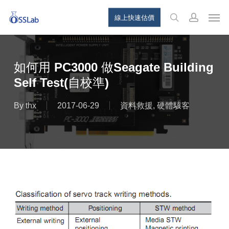
Skip
Menu
Men
線上快速估價
to
search
account
main
content
如何用 PC3000 做Seagate Building
Self Test(自校準)
By
thx
2017-06-29
資料救援
,
硬體駭客