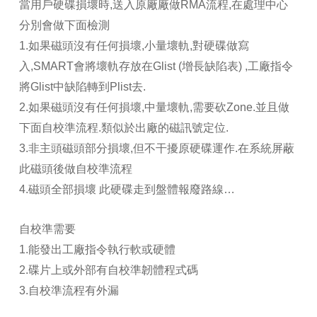
當用戶硬碟損壞時,送入原廠廠做RMA流程,在處理中心
分別會做下面檢測
1.如果磁頭沒有任何損壞,小量壞軌,對硬碟做寫
入,SMART會將壞軌存放在Glist (增長缺陷表) ,工廠指令
將Glist中缺陷轉到Plist去.
2.如果磁頭沒有任何損壞,中量壞軌,需要砍Zone.並且做
下面自校準流程.類似於出廠的磁訊號定位.
3.非主頭磁頭部分損壞,但不干擾原硬碟運作.在系統屏蔽
此磁頭後做自校準流程
4.磁頭全部損壞 此硬碟走到盤體報廢路線…
自校準需要
1.能發出工廠指令執行軟或硬體
2.碟片上或外部有自校準韌體程式碼
3.自校準流程有外漏