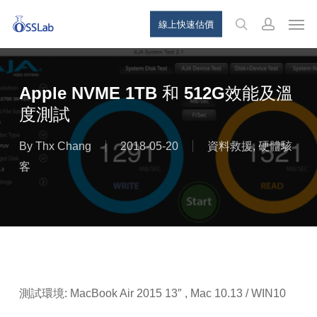
Skip
Menu
Men
線上快速估價
to
search
account
main
content
Apple NVME 1TB 和 512G效能及溫
度測試
By
Thx Chang
2018-05-20
資料救援
,
硬體駭
客
測試環境: MacBook Air 2015 13″ , Mac 10.13 / WIN10