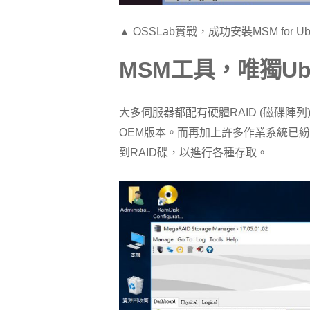
▲ OSSLab實戰，成功安裝MSM for U
MSM
工具，唯獨
Ub
大多伺服器都配有硬體RAID (磁碟陣列)
OEM版本。而再加上許多作業系統已紛
到RAID碟，以進行各種存取。