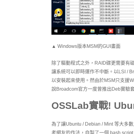
▲ Windows版本MSM的GUI畫面
除了驅動程式之外，RAID碟更需要
讓系統可以即時運作不中斷。以LSI / Bro
以安裝起來使用。然由於MSM只支援Windows、R
說Broadcom官方一度曾推出Deb實
OSSLab
實戰
! Ubu
為了讓Ubuntu / Debian / Mi
考網友的作法，自製了一個 bash s