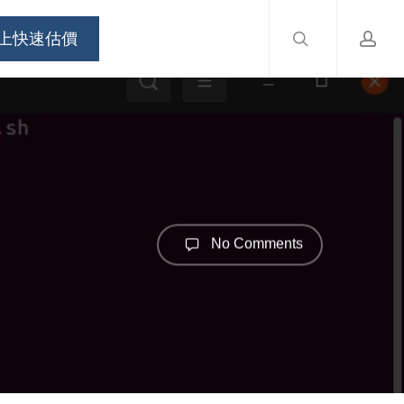
search
accou
Menu
上快速估價
No Comments