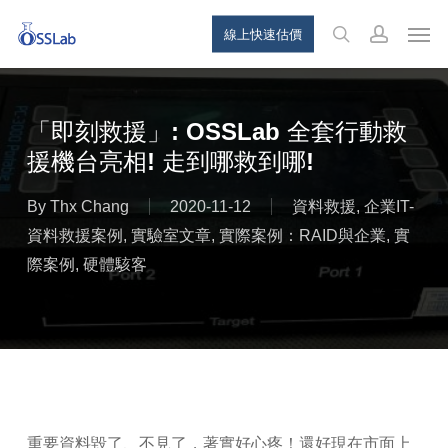
Skip
Menu
Men
線上快速估價
to
search
account
main
content
「即刻救援」: OSSLab 全套行動救
援機台亮相! 走到哪救到哪!
By
Thx Chang
2020-11-12
資料救援
,
企業IT-
資料救援案例
,
實驗室文章
,
實際案例：RAID與企業
,
實
際案例
,
硬體駭客
重要資料毀了、不見了，著實好心疼！還好現在市面上