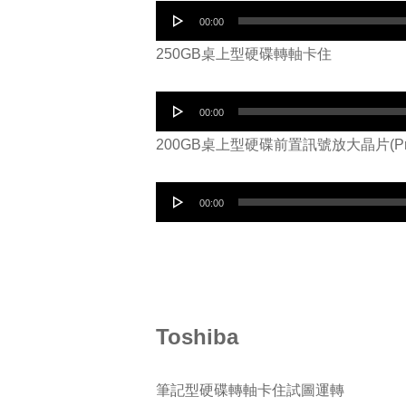
放
音
00:00
器
訊
250GB桌上型硬碟轉軸卡住
播
放
音
00:00
器
訊
200GB桌上型硬碟前置訊號放大晶片(P
播
放
音
00:00
器
訊
播
放
器
Toshiba
筆記型硬碟轉軸卡住試圖運轉