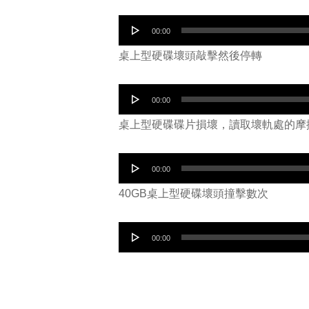
音
00:00
訊
桌上型硬碟壞頭敲擊然後停轉
播
放
音
00:00
器
訊
桌上型硬碟碟片損壞，讀取壞軌處的摩
播
放
音
00:00
器
訊
40GB桌上型硬碟壞頭撞擊數次
播
放
音
00:00
器
訊
播
放