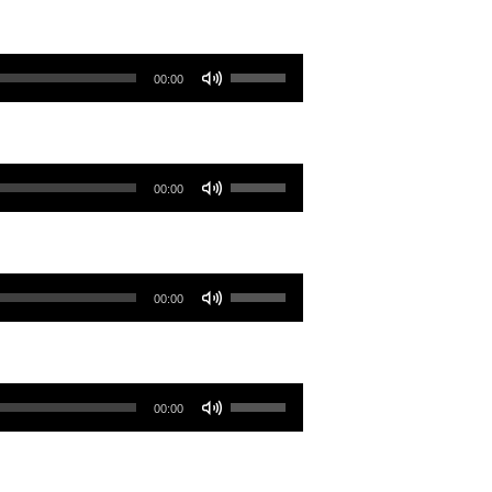
下
向
鍵
上/
使
以
00:00
向
用
提
下
向
高
鍵
上/
或
使
以
00:00
向
降
用
提
下
低
向
高
鍵
音
上/
或
使
以
量。
00:00
向
降
用
提
下
低
向
高
鍵
音
上/
或
使
以
量。
00:00
向
降
用
提
下
低
向
高
鍵
音