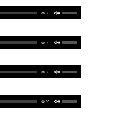
低
高
使
音
00:00
或
用
量。
降
向
低
上/
使
音
00:00
向
用
量。
下
向
鍵
上/
使
以
00:00
向
用
提
下
向
高
鍵
上/
或
使
以
00:00
向
降
用
提
下
低
向
高
鍵
音
上/
或
以
量。