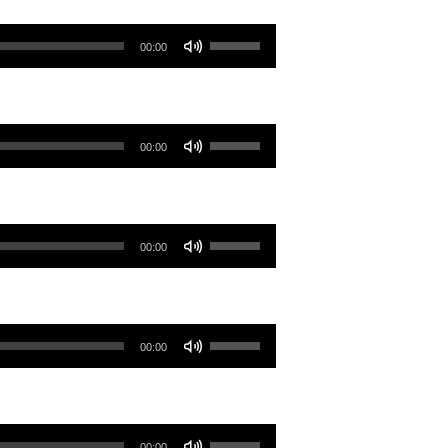
提
低
高
使
音
00:00
或
用
量。
降
向
低
上/
使
音
00:00
向
用
量。
下
向
鍵
上/
使
以
00:00
向
用
提
下
向
高
鍵
上/
或
使
以
00:00
向
降
用
提
下
低
向
高
鍵
音
上/
或
使
以
量。
00:00