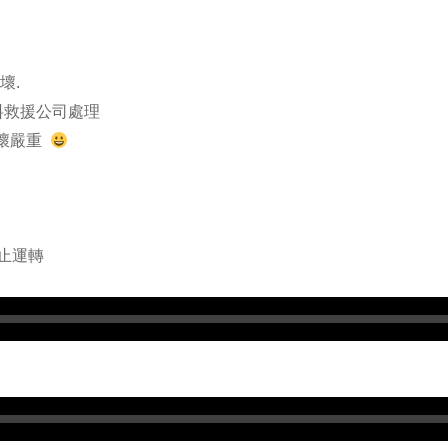
壞.
料救援公司處理
損壞嚴重
止運轉