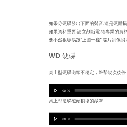
如果你硬碟發出下面的聲音.這是硬體損
如果資料重要.請立刻斷電.給專業的資
要不然很容易跟”上圖一樣”.碟片刮傷
WD 硬碟
桌上型硬碟磁頭不穩定，敲擊幾次後停
音
00:00
訊
桌上型硬碟磁頭損壞的敲擊
播
放
音
00:00
器
訊