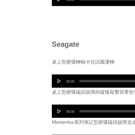
器
訊
播
放
器
Seagate
桌上型硬碟轉軸卡住試圖運轉
音
00:00
訊
桌上型硬碟磁頭故障的緩慢敲擊與警告
播
放
音
00:00
器
訊
Momentus系列筆記型硬碟磁頭故障
播
放