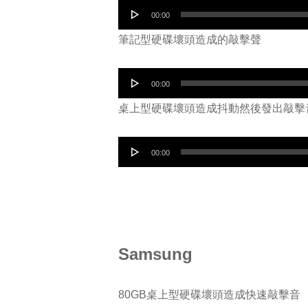
音
00:00
器
訊
筆記型硬碟壞頭造成的敲擊聲
播
放
音
00:00
器
訊
桌上型硬碟壞頭造成抖動然後發出敲擊
播
放
音
00:00
器
訊
播
放
器
Samsung
80GB桌上型硬碟壞頭造成快速敲擊音