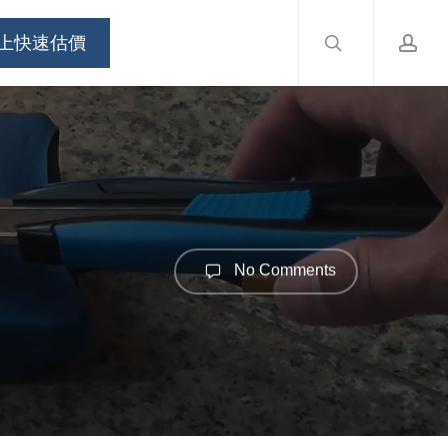
search
accou
Menu
上快速估價
No Comments