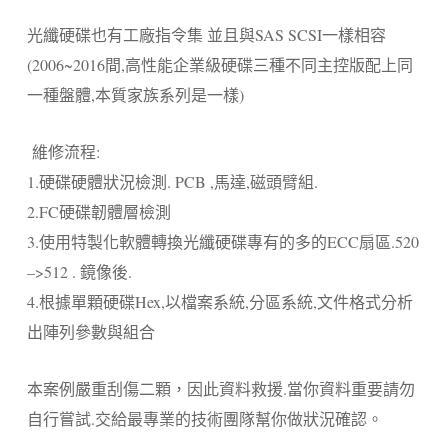
光纖硬碟也有工廠指令集 並且與SAS SCSI一樣相容
(2006~2016間,高性能企業級硬碟三種不同主控版配上同
一種盤體,本質家族系列是一樣)
維修流程:
1.硬碟硬體狀況檢測. PCB ,馬達,磁頭臂組.
2.FC硬碟韌體層檢測
3.使用特製化軟體轉換光纖硬碟專有的多的ECC扇區.520
–>512 . 鏡像後.
4.根據單顆硬碟Hex,以檔案系統,分區系統,文件格式分析
出陣列參數與組合
本案例嚴重刮傷二顆，因此資料救援.當你資料重要請勿
自行嘗試.交給最專業的技術團隊幫你做狀況確認。