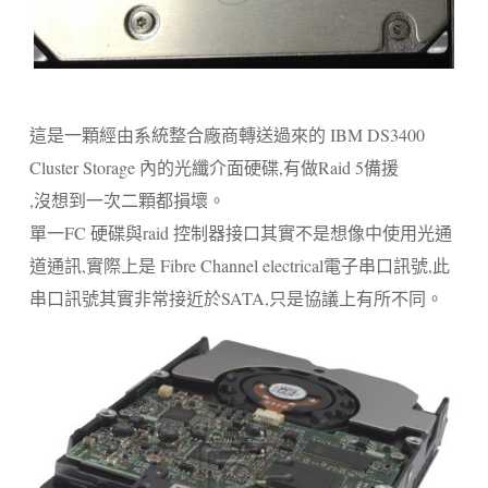
這是一顆經由系統整合廠商轉送過來的 IBM DS3400
Cluster Storage 內的光纖介面硬碟,有做Raid 5備援
,沒想到一次二顆都損壞。
單一FC 硬碟與raid 控制器接口其實不是想像中使用光通
道通訊,實際上是 Fibre Channel electrical電子串口訊號,此
串口訊號其實非常接近於SATA,只是協議上有所不同。