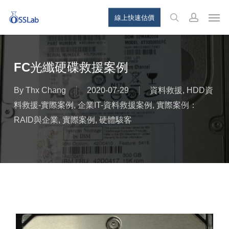
Skip
Menu
Men
線上快速估價
to
search
account
main
content
FC光纖硬碟救援案例
By
Thx Chang
2020-07-29
資料救援
,
HDD資
料救援-實際案例
,
企業IT-資料救援案例
,
實際案例：
RAID與企業
,
實際案例
,
硬體駭客