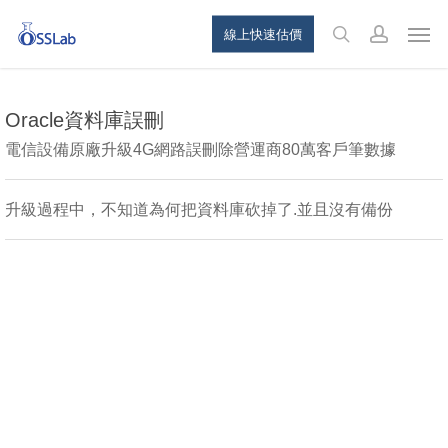
Skip
Menu
Men
線上快速估價
to
search
account
main
content
Oracle資料庫誤刪
電信設備原廠升級4G網路誤刪除營運商80萬客戶筆數據
升級過程中，不知道為何把資料庫砍掉了.並且沒有備份