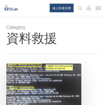
Skip
Menu
Men
線上快速估價
to
search
account
main
content
Category
資料救援
LSI
SAS2008
Firmware
更
新
切