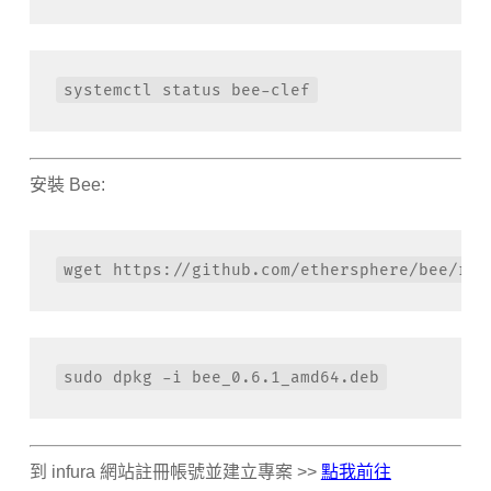
systemctl status bee-clef
安裝 Bee:
wget https://github.com/ethersphere/bee/rel
sudo dpkg -i bee_0.6.1_amd64.deb
到 infura 網站註冊帳號並建立專案 >>
點我前往