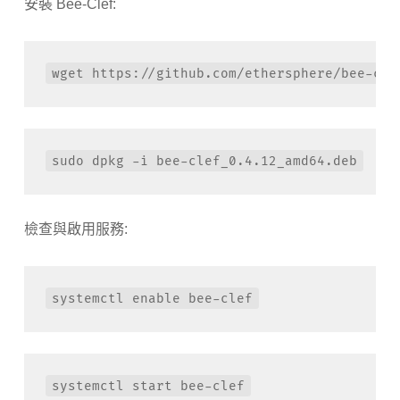
安裝 Bee-Clef:
wget https://github.com/ethersphere/bee-cle
sudo dpkg -i bee-clef_0.4.12_amd64.deb
檢查與啟用服務:
systemctl enable bee-clef
systemctl start bee-clef