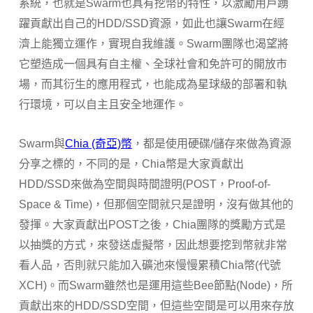
系統，也就是Swarm也具有挖幣的特性，以激勵用戶踴
躍貢獻出自己的HDD/SSD資源，如此也讓Swarm在經
濟上能獨立運作，實現自我維護。Swarm團隊也渴望將
它塑造成一個具有自主權、全球社會和免許可的開放市
場，而其衍生的應用程式，也能成為星球級的部署和執
行環境，可以自主且安全地運作。
Swarm與
Chia (奇亞)幣
，都是使用硬碟/儲存來做為資源
分享之標的，不同的是，Chia幣是大家貢獻出
HDD/SSD來做為空間與時間證明(POST，Proof-of-
Space & Time)，但那個空間就只是證明，沒有做其他的
發揮。大家貢獻出POST之後，Chia團隊的獎勵方式是
以抽獎的方式，來發送虛擬幣，因此想要挖到幣就非常
看人品，否則就只能加入礦池來慢慢累積Chia幣(代號
XCH)。而Swarm雖然也是運用這些Bee節點(Node)，所
貢獻出來的HDD/SSD空間，但這些空間是可以用來存放