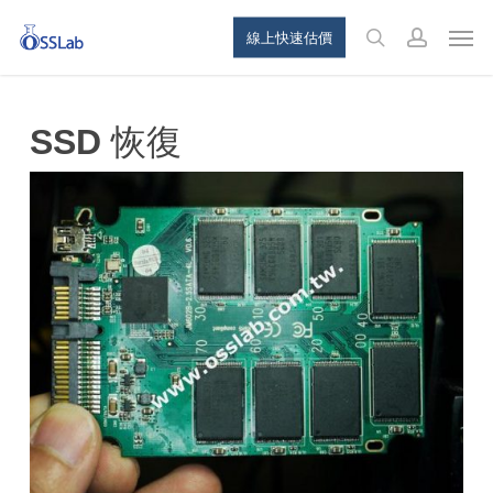
Skip
Menu
Men
線上快速估價
to
search
account
main
content
SSD 恢復