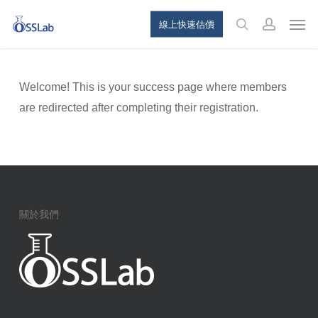
Skip
Menu
Men
線上快速估價
to
search
account
main
content
Welcome! This is your success page where members
are redirected after completing their registration.
關於我們