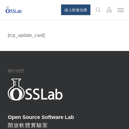
Skip
Menu
Men
線上快速估價
to
search
account
main
content
[rcp_update_card]
關於我們
Open Source Software Lab
開放軟體實驗室