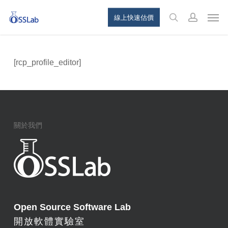
Skip
Menu
Men
線上快速估價
to
search
account
main
content
[rcp_profile_editor]
關於我們
Open Source Software Lab
開放軟體實驗室