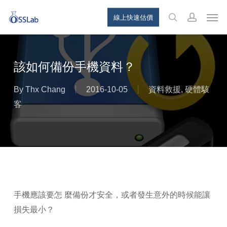
Skip
Menu
Men
線上快速估價
to
search
account
main
content
該如何備份手機資料？
By
Thx Chang
2016-10-05
資料救援
,
硬體駭
客
手機應該要怎 麼備份才安全，或者發生意外的時候能讓
損失最小？